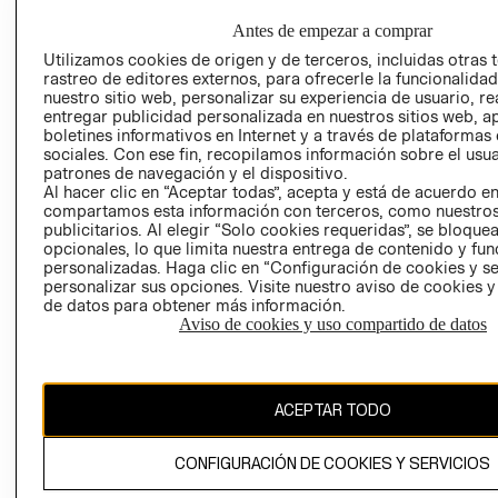
HOME
RESPONSABILIDAD
NUESTRAS
Antes de empezar a comprar
SOCIAL
TIENDAS
Utilizamos cookies de origen y de terceros, incluidas otras 
PRENSA
CLICK&COLL
rastreo de editores externos, para ofrecerle la funcionalid
nuestro sitio web, personalizar su experiencia de usuario, rea
RELACIÓN CON
- RETIRO EN
entregar publicidad personalizada en nuestros sitios web, a
INVERSIONISTAS
TIENDA
boletines informativos en Internet y a través de plataformas
POLÍTICA
TÉRMINOS Y
sociales. Con ese fin, recopilamos información sobre el usua
patrones de navegación y el dispositivo.
EMPRESARIAL
CONDICIONE
Al hacer clic en “Aceptar todas”, acepta y está de acuerdo e
AVISO DE
compartamos esta información con terceros, como nuestros
PRIVACIDAD
publicitarios. Al elegir “Solo cookies requeridas”, se bloque
opcionales, lo que limita nuestra entrega de contenido y fu
GIFT CARD
personalizadas. Haga clic en “Configuración de cookies y se
personalizar sus opciones. Visite nuestro aviso de cookies 
AVISO DE
de datos para obtener más información.
COOKIES
Aviso de cookies y uso compartido de datos
ACEPTAR TODO
CONFIGURACIÓN DE COOKIES Y SERVICIOS
Uruguay ($U)