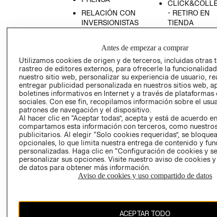
CLICK&COLL
RELACIÓN CON
- RETIRO EN
INVERSIONISTAS
TIENDA
POLÍTICA
TÉRMINOS Y
EMPRESARIAL
CONDICIONE
Antes de empezar a comprar
AVISO DE
Utilizamos cookies de origen y de terceros, incluidas otras 
rastreo de editores externos, para ofrecerle la funcionalid
PRIVACIDAD
nuestro sitio web, personalizar su experiencia de usuario, rea
GIFT CARD
entregar publicidad personalizada en nuestros sitios web, a
boletines informativos en Internet y a través de plataformas
AVISO DE
sociales. Con ese fin, recopilamos información sobre el usua
COOKIES
patrones de navegación y el dispositivo.
Al hacer clic en “Aceptar todas”, acepta y está de acuerdo e
compartamos esta información con terceros, como nuestros
publicitarios. Al elegir “Solo cookies requeridas”, se bloque
opcionales, lo que limita nuestra entrega de contenido y fu
personalizadas. Haga clic en “Configuración de cookies y se
personalizar sus opciones. Visite nuestro aviso de cookies 
de datos para obtener más información.
Uruguay ($U)
Aviso de cookies y uso compartido de datos
CAMBIAR REGIÓN
ACEPTAR TODO