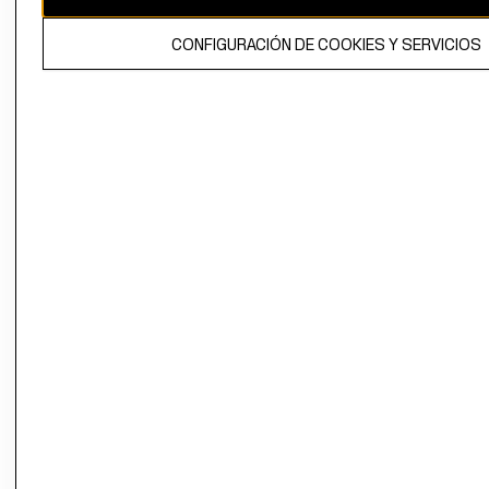
El contenido de esta página web está protegido por copyright y es
CONFIGURACIÓN DE COOKIES Y SERVICIOS
propiedad de H&M Hennes & Mauritz AB.