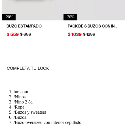
-
20
%
-
20
%
BUZO ESTAMPADO
PACK DE 3 BUZOS CON INTERIOR CEPILLADO
PRICE:
$ 559
PRICE:
$ 1039
ORIGINAL PRICE:
$ 699
ORIGINAL PRICE:
$ 1299
COMPLETÁ TU LOOK
hm.com
/
Ninos
/
Nino 2 8a
/
Ropa
/
Buzos y sweaters
/
Buzos
/
Buzo oversized con interior cepillado