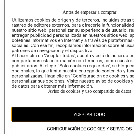
GRUPO H&M
MI CUENTA
HOME
RESPONSABILIDAD
NUESTRAS
Antes de empezar a comprar
SOCIAL
TIENDAS
Utilizamos cookies de origen y de terceros, incluidas otras 
PRENSA
rastreo de editores externos, para ofrecerle la funcionalid
CLICK&COLL
nuestro sitio web, personalizar su experiencia de usuario, rea
RELACIÓN CON
- RETIRO EN
entregar publicidad personalizada en nuestros sitios web, a
INVERSIONISTAS
TIENDA
boletines informativos en Internet y a través de plataformas
sociales. Con ese fin, recopilamos información sobre el usua
POLÍTICA
TÉRMINOS Y
patrones de navegación y el dispositivo.
EMPRESARIAL
CONDICIONE
Al hacer clic en “Aceptar todas”, acepta y está de acuerdo e
compartamos esta información con terceros, como nuestros
AVISO DE
publicitarios. Al elegir “Solo cookies requeridas”, se bloque
PRIVACIDAD
opcionales, lo que limita nuestra entrega de contenido y fu
GIFT CARD
personalizadas. Haga clic en “Configuración de cookies y se
personalizar sus opciones. Visite nuestro aviso de cookies 
AVISO DE
de datos para obtener más información.
COOKIES
Aviso de cookies y uso compartido de datos
ACEPTAR TODO
CONFIGURACIÓN DE COOKIES Y SERVICIOS
Uruguay ($U)