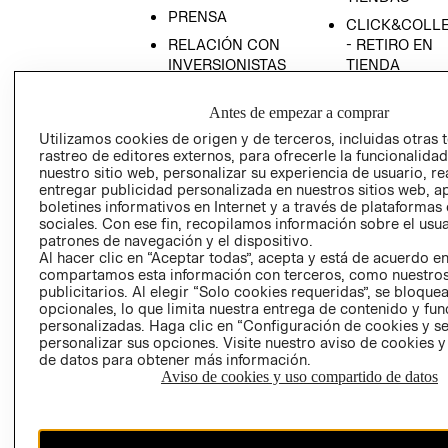
PRENSA
CLICK&COLL
RELACIÓN CON
- RETIRO EN
INVERSIONISTAS
TIENDA
POLÍTICA
TÉRMINOS Y
Antes de empezar a comprar
EMPRESARIAL
CONDICIONE
Utilizamos cookies de origen y de terceros, incluidas otras 
AVISO DE
rastreo de editores externos, para ofrecerle la funcionalid
PRIVACIDAD
nuestro sitio web, personalizar su experiencia de usuario, rea
GIFT CARD
entregar publicidad personalizada en nuestros sitios web, a
boletines informativos en Internet y a través de plataformas
AVISO DE
sociales. Con ese fin, recopilamos información sobre el usua
COOKIES
patrones de navegación y el dispositivo.
Al hacer clic en “Aceptar todas”, acepta y está de acuerdo e
compartamos esta información con terceros, como nuestros
publicitarios. Al elegir “Solo cookies requeridas”, se bloque
opcionales, lo que limita nuestra entrega de contenido y fu
personalizadas. Haga clic en “Configuración de cookies y se
personalizar sus opciones. Visite nuestro aviso de cookies 
de datos para obtener más información.
Uruguay ($U)
Aviso de cookies y uso compartido de datos
CAMBIAR REGIÓN