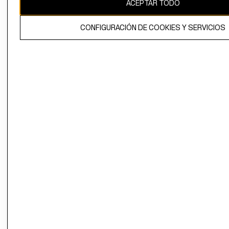
ACEPTAR TODO
CONFIGURACIÓN DE COOKIES Y SERVICIOS
El contenido de esta página web está protegido por copyright y es
propiedad de H&M Hennes & Mauritz AB.