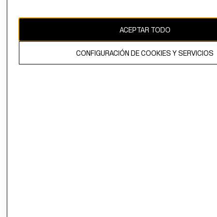
Uruguay ($U)
CAMBIAR REGIÓN
ACEPTAR TODO
CONFIGURACIÓN DE COOKIES Y SERVICIOS
El contenido de esta página web está protegido por copyright y es
propiedad de H&M Hennes & Mauritz AB.