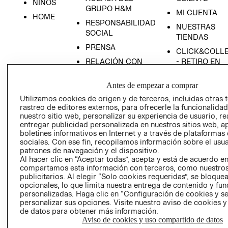
NIÑOS
GRUPO H&M
MI CUENTA
HOME
RESPONSABILIDAD
NUESTRAS
SOCIAL
TIENDAS
PRENSA
CLICK&COLL
RELACIÓN CON
- RETIRO EN
INVERSIONISTAS
TIENDA
Antes de empezar a comprar
POLÍTICA
TÉRMINOS Y
EMPRESARIAL
CONDICIONE
Utilizamos cookies de origen y de terceros, incluidas otras 
rastreo de editores externos, para ofrecerle la funcionalid
AVISO DE
nuestro sitio web, personalizar su experiencia de usuario, rea
PRIVACIDAD
entregar publicidad personalizada en nuestros sitios web, a
boletines informativos en Internet y a través de plataformas
GIFT CARD
sociales. Con ese fin, recopilamos información sobre el usua
AVISO DE
patrones de navegación y el dispositivo.
Al hacer clic en “Aceptar todas”, acepta y está de acuerdo e
COOKIES
compartamos esta información con terceros, como nuestros
publicitarios. Al elegir “Solo cookies requeridas”, se bloque
opcionales, lo que limita nuestra entrega de contenido y fu
personalizadas. Haga clic en “Configuración de cookies y se
personalizar sus opciones. Visite nuestro aviso de cookies 
de datos para obtener más información.
Aviso de cookies y uso compartido de datos