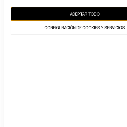
CAMBIAR REGIÓN
ACEPTAR TODO
CONFIGURACIÓN DE COOKIES Y SERVICIOS
El contenido de esta página web está protegido por copyright y es
propiedad de H&M Hennes & Mauritz AB.