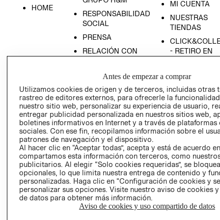
MI CUENTA
HOME
RESPONSABILIDAD
NUESTRAS
SOCIAL
TIENDAS
PRENSA
CLICK&COLL
RELACIÓN CON
- RETIRO EN
INVERSIONISTAS
TIENDA
POLÍTICA
TÉRMINOS Y
Antes de empezar a comprar
EMPRESARIAL
CONDICIONE
Utilizamos cookies de origen y de terceros, incluidas otras 
rastreo de editores externos, para ofrecerle la funcionalid
AVISO DE
nuestro sitio web, personalizar su experiencia de usuario, rea
PRIVACIDAD
entregar publicidad personalizada en nuestros sitios web, a
GIFT CARD
boletines informativos en Internet y a través de plataformas
sociales. Con ese fin, recopilamos información sobre el usua
AVISO DE
patrones de navegación y el dispositivo.
COOKIES
Al hacer clic en “Aceptar todas”, acepta y está de acuerdo e
compartamos esta información con terceros, como nuestros
publicitarios. Al elegir “Solo cookies requeridas”, se bloque
opcionales, lo que limita nuestra entrega de contenido y fu
personalizadas. Haga clic en “Configuración de cookies y se
personalizar sus opciones. Visite nuestro aviso de cookies 
de datos para obtener más información.
Aviso de cookies y uso compartido de datos
Uruguay ($U)