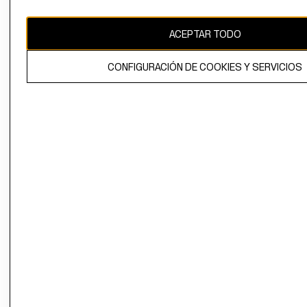
CAMBIAR REGIÓN
ACEPTAR TODO
CONFIGURACIÓN DE COOKIES Y SERVICIOS
El contenido de esta página web está protegido por copyright y es
propiedad de H&M Hennes & Mauritz AB.