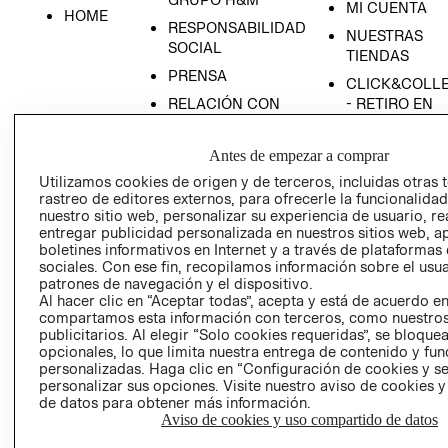
MI CUENTA
HOME
RESPONSABILIDAD
NUESTRAS
SOCIAL
TIENDAS
PRENSA
CLICK&COLL
RELACIÓN CON
- RETIRO EN
INVERSIONISTAS
TIENDA
POLÍTICA
TÉRMINOS Y
Antes de empezar a comprar
EMPRESARIAL
CONDICIONE
Utilizamos cookies de origen y de terceros, incluidas otras 
rastreo de editores externos, para ofrecerle la funcionalid
AVISO DE
nuestro sitio web, personalizar su experiencia de usuario, rea
PRIVACIDAD
entregar publicidad personalizada en nuestros sitios web, a
GIFT CARD
boletines informativos en Internet y a través de plataformas
sociales. Con ese fin, recopilamos información sobre el usua
AVISO DE
patrones de navegación y el dispositivo.
COOKIES
Al hacer clic en “Aceptar todas”, acepta y está de acuerdo e
compartamos esta información con terceros, como nuestros
publicitarios. Al elegir “Solo cookies requeridas”, se bloque
opcionales, lo que limita nuestra entrega de contenido y fu
personalizadas. Haga clic en “Configuración de cookies y se
personalizar sus opciones. Visite nuestro aviso de cookies 
de datos para obtener más información.
Aviso de cookies y uso compartido de datos
Uruguay ($U)