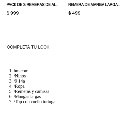
PACK DE 3 REMERAS DE ALGODÓN
REMERA DE MANGA LARGA EN PUNTO DE ALGODÓN
PRICE:
$ 999
PRICE:
$ 499
COMPLETÁ TU LOOK
hm.com
/
Ninos
/
9 14a
/
Ropa
/
Remeras y camisas
/
Mangas largas
/
Top con cuello tortuga