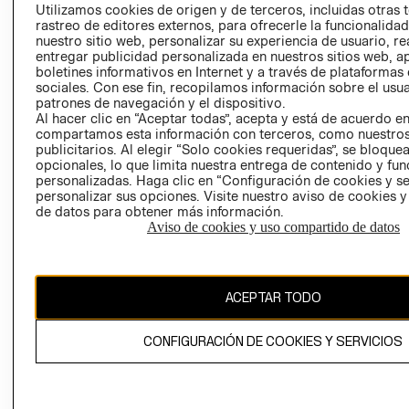
PRENSA
Utilizamos cookies de origen y de terceros, incluidas otras 
CLICK&COLL
rastreo de editores externos, para ofrecerle la funcionalid
RELACIÓN CON
- RETIRO EN
nuestro sitio web, personalizar su experiencia de usuario, rea
INVERSIONISTAS
TIENDA
entregar publicidad personalizada en nuestros sitios web, a
boletines informativos en Internet y a través de plataformas
POLÍTICA
TÉRMINOS Y
sociales. Con ese fin, recopilamos información sobre el usua
EMPRESARIAL
CONDICIONE
patrones de navegación y el dispositivo.
AVISO DE
Al hacer clic en “Aceptar todas”, acepta y está de acuerdo e
compartamos esta información con terceros, como nuestros
PRIVACIDAD
publicitarios. Al elegir “Solo cookies requeridas”, se bloque
GIFT CARD
opcionales, lo que limita nuestra entrega de contenido y fu
personalizadas. Haga clic en “Configuración de cookies y se
AVISO DE
personalizar sus opciones. Visite nuestro aviso de cookies 
COOKIES
de datos para obtener más información.
Aviso de cookies y uso compartido de datos
ACEPTAR TODO
Uruguay ($U)
CONFIGURACIÓN DE COOKIES Y SERVICIOS
CAMBIAR REGIÓN