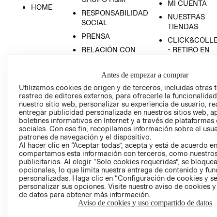
MI CUENTA
HOME
RESPONSABILIDAD
NUESTRAS
SOCIAL
TIENDAS
PRENSA
CLICK&COLL
RELACIÓN CON
- RETIRO EN
INVERSIONISTAS
TIENDA
POLÍTICA
TÉRMINOS Y
Antes de empezar a comprar
EMPRESARIAL
CONDICIONE
Utilizamos cookies de origen y de terceros, incluidas otras 
rastreo de editores externos, para ofrecerle la funcionalid
AVISO DE
nuestro sitio web, personalizar su experiencia de usuario, rea
PRIVACIDAD
entregar publicidad personalizada en nuestros sitios web, a
GIFT CARD
boletines informativos en Internet y a través de plataformas
sociales. Con ese fin, recopilamos información sobre el usua
AVISO DE
patrones de navegación y el dispositivo.
COOKIES
Al hacer clic en “Aceptar todas”, acepta y está de acuerdo e
compartamos esta información con terceros, como nuestros
publicitarios. Al elegir “Solo cookies requeridas”, se bloque
opcionales, lo que limita nuestra entrega de contenido y fu
personalizadas. Haga clic en “Configuración de cookies y se
personalizar sus opciones. Visite nuestro aviso de cookies 
de datos para obtener más información.
Aviso de cookies y uso compartido de datos
Uruguay ($U)