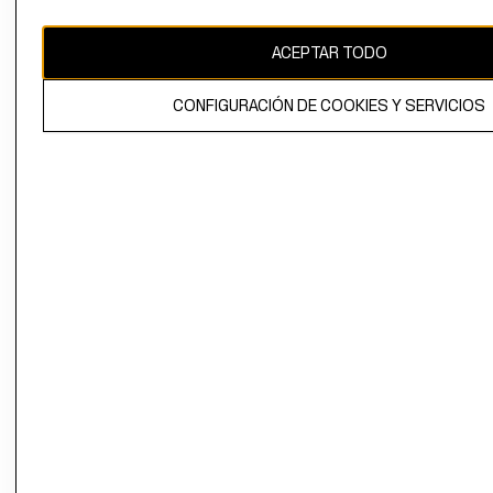
CAMBIAR REGIÓN
ACEPTAR TODO
CONFIGURACIÓN DE COOKIES Y SERVICIOS
El contenido de esta página web está protegido por copyright y es
propiedad de H&M Hennes & Mauritz AB.