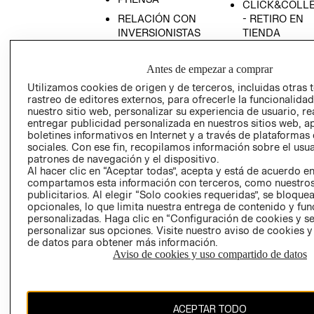
CLICK&COLL
RELACIÓN CON
- RETIRO EN
INVERSIONISTAS
TIENDA
POLÍTICA
TÉRMINOS Y
EMPRESARIAL
CONDICIONE
Antes de empezar a comprar
AVISO DE
Utilizamos cookies de origen y de terceros, incluidas otras 
rastreo de editores externos, para ofrecerle la funcionalid
PRIVACIDAD
nuestro sitio web, personalizar su experiencia de usuario, rea
GIFT CARD
entregar publicidad personalizada en nuestros sitios web, a
boletines informativos en Internet y a través de plataformas
AVISO DE
sociales. Con ese fin, recopilamos información sobre el usua
COOKIES
patrones de navegación y el dispositivo.
Al hacer clic en “Aceptar todas”, acepta y está de acuerdo e
compartamos esta información con terceros, como nuestros
publicitarios. Al elegir “Solo cookies requeridas”, se bloque
opcionales, lo que limita nuestra entrega de contenido y fu
personalizadas. Haga clic en “Configuración de cookies y se
personalizar sus opciones. Visite nuestro aviso de cookies 
de datos para obtener más información.
Uruguay ($U)
Aviso de cookies y uso compartido de datos
CAMBIAR REGIÓN
ACEPTAR TODO