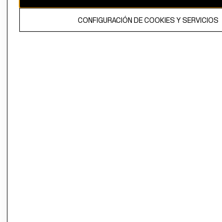
El contenido de esta página web está protegido por copyright y es
CONFIGURACIÓN DE COOKIES Y SERVICIOS
propiedad de H&M Hennes & Mauritz AB.