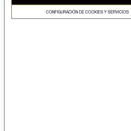
El contenido de esta página web está protegido por copyright y es
CONFIGURACIÓN DE COOKIES Y SERVICIOS
propiedad de H&M Hennes & Mauritz AB.