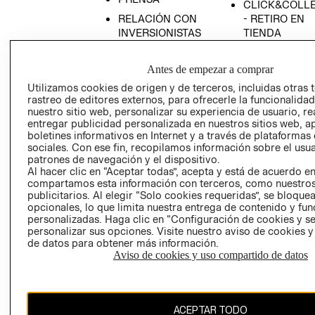
CLICK&COLL
RELACIÓN CON
- RETIRO EN
INVERSIONISTAS
TIENDA
POLÍTICA
TÉRMINOS Y
EMPRESARIAL
CONDICIONE
Antes de empezar a comprar
AVISO DE
Utilizamos cookies de origen y de terceros, incluidas otras 
rastreo de editores externos, para ofrecerle la funcionalid
PRIVACIDAD
nuestro sitio web, personalizar su experiencia de usuario, rea
GIFT CARD
entregar publicidad personalizada en nuestros sitios web, a
boletines informativos en Internet y a través de plataformas
AVISO DE
sociales. Con ese fin, recopilamos información sobre el usua
COOKIES
patrones de navegación y el dispositivo.
Al hacer clic en “Aceptar todas”, acepta y está de acuerdo e
compartamos esta información con terceros, como nuestros
publicitarios. Al elegir “Solo cookies requeridas”, se bloque
opcionales, lo que limita nuestra entrega de contenido y fu
personalizadas. Haga clic en “Configuración de cookies y se
personalizar sus opciones. Visite nuestro aviso de cookies 
de datos para obtener más información.
Uruguay ($U)
Aviso de cookies y uso compartido de datos
CAMBIAR REGIÓN
ACEPTAR TODO