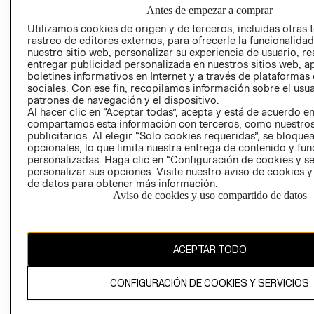
NUESTRAS
Antes de empezar a comprar
SOCIAL
TIENDAS
Utilizamos cookies de origen y de terceros, incluidas otras 
PRENSA
CLICK&COLL
rastreo de editores externos, para ofrecerle la funcionalid
RELACIÓN CON
- RETIRO EN
nuestro sitio web, personalizar su experiencia de usuario, rea
entregar publicidad personalizada en nuestros sitios web, a
INVERSIONISTAS
TIENDA
boletines informativos en Internet y a través de plataformas
POLÍTICA
TÉRMINOS Y
sociales. Con ese fin, recopilamos información sobre el usua
EMPRESARIAL
CONDICIONE
patrones de navegación y el dispositivo.
Al hacer clic en “Aceptar todas”, acepta y está de acuerdo e
AVISO DE
compartamos esta información con terceros, como nuestros
PRIVACIDAD
publicitarios. Al elegir “Solo cookies requeridas”, se bloque
opcionales, lo que limita nuestra entrega de contenido y fu
GIFT CARD
personalizadas. Haga clic en “Configuración de cookies y se
AVISO DE
personalizar sus opciones. Visite nuestro aviso de cookies 
de datos para obtener más información.
COOKIES
Aviso de cookies y uso compartido de datos
ACEPTAR TODO
Uruguay ($U)
CONFIGURACIÓN DE COOKIES Y SERVICIOS
CAMBIAR REGIÓN