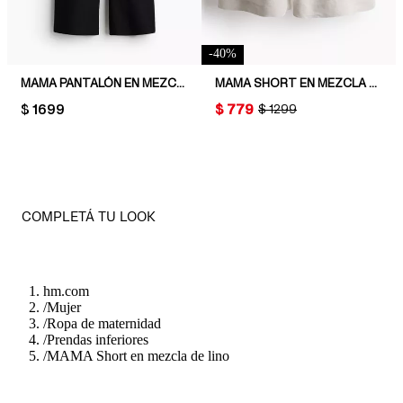
-
40
%
MAMA PANTALÓN EN MEZCLA DE LINO BEFORE & AFTER
MAMA SHORT EN MEZCLA DE LINO
PRICE:
$ 1699
PRICE:
$ 779
ORIGINAL PRICE:
$ 1299
COMPLETÁ TU LOOK
hm.com
/
Mujer
/
Ropa de maternidad
/
Prendas inferiores
/
MAMA Short en mezcla de lino