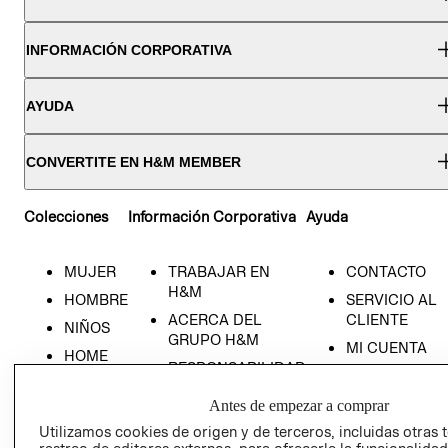
INFORMACIÓN CORPORATIVA
AYUDA
CONVERTITE EN H&M MEMBER
Colecciones
Información Corporativa
Ayuda
MUJER
TRABAJAR EN
CONTACTO
H&M
HOMBRE
SERVICIO AL
ACERCA DEL
CLIENTE
NIÑOS
GRUPO H&M
MI CUENTA
HOME
RESPONSABILIDAD
NUESTRAS
SOCIAL
TIENDAS
Antes de empezar a comprar
PRENSA
CLICK&COLL
Utilizamos cookies de origen y de terceros, incluidas otras 
RELACIÓN CON
- RETIRO EN