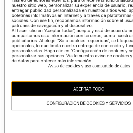
rastreo de editores externos, para ofrecerle la funcionalid
INVERSIONISTAS
TIENDA
nuestro sitio web, personalizar su experiencia de usuario, rea
entregar publicidad personalizada en nuestros sitios web, a
POLÍTICA
TÉRMINOS Y
boletines informativos en Internet y a través de plataformas
EMPRESARIAL
CONDICIONE
sociales. Con ese fin, recopilamos información sobre el usua
patrones de navegación y el dispositivo.
AVISO DE
Al hacer clic en “Aceptar todas”, acepta y está de acuerdo e
PRIVACIDAD
compartamos esta información con terceros, como nuestros
publicitarios. Al elegir “Solo cookies requeridas”, se bloque
GIFT CARD
opcionales, lo que limita nuestra entrega de contenido y fu
AVISO DE
personalizadas. Haga clic en “Configuración de cookies y se
COOKIES
personalizar sus opciones. Visite nuestro aviso de cookies 
de datos para obtener más información.
Aviso de cookies y uso compartido de datos
ACEPTAR TODO
Uruguay ($U)
CONFIGURACIÓN DE COOKIES Y SERVICIOS
CAMBIAR REGIÓN