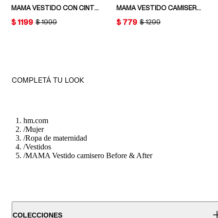
MAMA VESTIDO CON CINTURÓN PARA ATAR BEFORE & AFTER
MAMA VESTIDO CAMISERO BEFORE & AFTER
PRICE:
$ 1199
PRICE:
$ 779
ORIGINAL PRICE:
$ 1999
ORIGINAL PRICE:
$ 1299
COMPLETÁ TU LOOK
hm.com
/
Mujer
/
Ropa de maternidad
/
Vestidos
/
MAMA Vestido camisero Before & After
COLECCIONES