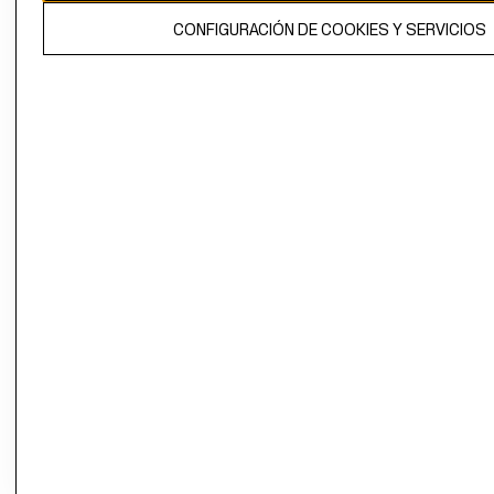
El contenido de esta página web está protegido por copyright y es
CONFIGURACIÓN DE COOKIES Y SERVICIOS
propiedad de H&M Hennes & Mauritz AB.