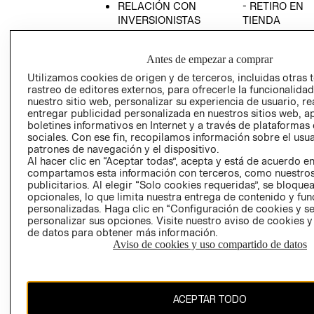
RELACIÓN CON
- RETIRO EN
INVERSIONISTAS
TIENDA
POLÍTICA
TÉRMINOS Y
EMPRESARIAL
CONDICIONE
Antes de empezar a comprar
AVISO DE
Utilizamos cookies de origen y de terceros, incluidas otras 
PRIVACIDAD
rastreo de editores externos, para ofrecerle la funcionalid
nuestro sitio web, personalizar su experiencia de usuario, rea
GIFT CARD
entregar publicidad personalizada en nuestros sitios web, a
boletines informativos en Internet y a través de plataformas
AVISO DE
sociales. Con ese fin, recopilamos información sobre el usua
COOKIES
patrones de navegación y el dispositivo.
Al hacer clic en “Aceptar todas”, acepta y está de acuerdo e
compartamos esta información con terceros, como nuestros
publicitarios. Al elegir “Solo cookies requeridas”, se bloque
opcionales, lo que limita nuestra entrega de contenido y fu
personalizadas. Haga clic en “Configuración de cookies y se
personalizar sus opciones. Visite nuestro aviso de cookies 
de datos para obtener más información.
Uruguay ($U)
Aviso de cookies y uso compartido de datos
CAMBIAR REGIÓN
ACEPTAR TODO