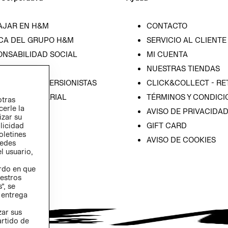
AJAR EN H&M
CONTACTO
CA DEL GRUPO H&M
SERVICIO AL CLIENTE
ONSABILIDAD SOCIAL
MI CUENTA
SA
NUESTRAS TIENDAS
IÓN CON INVERSIONISTAS
CLICK&COLLECT - RE
ICA EMPRESARIAL
TÉRMINOS Y CONDICI
otras
cerle la
AVISO DE PRIVACIDA
izar su
GIFT CARD
blicidad
oletines
AVISO DE COOKIES
redes
l usuario,
erdo en que
estros
”, se
 entrega
zar sus
artido de