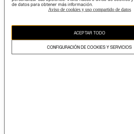
de datos para obtener más información.
Aviso de cookies y uso compartido de datos
Uruguay ($U)
CAMBIAR REGIÓN
ACEPTAR TODO
CONFIGURACIÓN DE COOKIES Y SERVICIOS
El contenido de esta página web está protegido por copyright y es
propiedad de H&M Hennes & Mauritz AB.