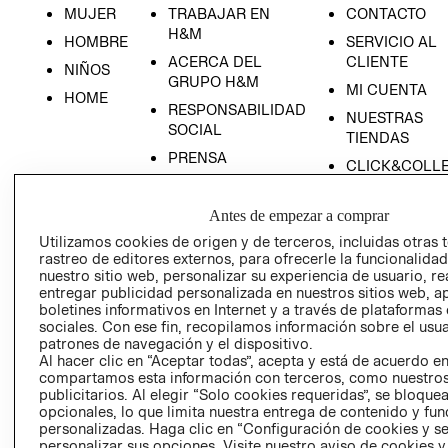
MUJER
TRABAJAR EN
CONTACTO
H&M
HOMBRE
SERVICIO AL
ACERCA DEL
CLIENTE
NIÑOS
GRUPO H&M
MI CUENTA
HOME
RESPONSABILIDAD
NUESTRAS
SOCIAL
TIENDAS
PRENSA
CLICK&COLL
RELACIÓN CON
- RETIRO EN
INVERSIONISTAS
TIENDA
Antes de empezar a comprar
POLÍTICA
TÉRMINOS Y
Utilizamos cookies de origen y de terceros, incluidas otras 
EMPRESARIAL
CONDICIONE
rastreo de editores externos, para ofrecerle la funcionalid
nuestro sitio web, personalizar su experiencia de usuario, rea
AVISO DE
entregar publicidad personalizada en nuestros sitios web, a
PRIVACIDAD
boletines informativos en Internet y a través de plataformas
sociales. Con ese fin, recopilamos información sobre el usua
GIFT CARD
patrones de navegación y el dispositivo.
AVISO DE
Al hacer clic en “Aceptar todas”, acepta y está de acuerdo e
compartamos esta información con terceros, como nuestros
COOKIES
publicitarios. Al elegir “Solo cookies requeridas”, se bloque
opcionales, lo que limita nuestra entrega de contenido y fu
personalizadas. Haga clic en “Configuración de cookies y se
personalizar sus opciones. Visite nuestro aviso de cookies 