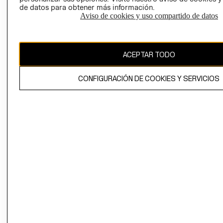
de datos para obtener más información.
Aviso de cookies y uso compartido de datos
Uruguay ($U)
CAMBIAR REGIÓN
ACEPTAR TODO
CONFIGURACIÓN DE COOKIES Y SERVICIOS
El contenido de esta página web está protegido por copyright y es
propiedad de H&M Hennes & Mauritz AB.