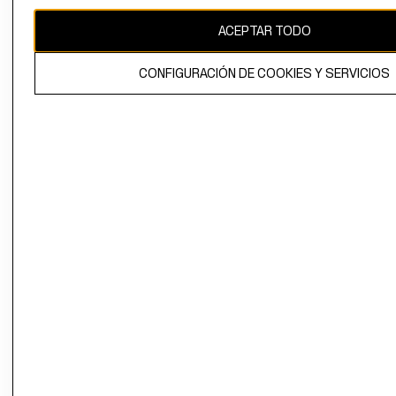
CAMBIAR REGIÓN
ACEPTAR TODO
CONFIGURACIÓN DE COOKIES Y SERVICIOS
El contenido de esta página web está protegido por copyright y es
propiedad de H&M Hennes & Mauritz AB.