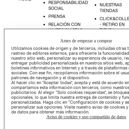
RESPONSABILIDAD
NUESTRAS
SOCIAL
TIENDAS
PRENSA
CLICK&COLL
RELACIÓN CON
- RETIRO EN
INVERSIONISTAS
TIENDA
POLÍTICA
TÉRMINOS Y
Antes de empezar a comprar
EMPRESARIAL
CONDICIONE
Utilizamos cookies de origen y de terceros, incluidas otras 
AVISO DE
rastreo de editores externos, para ofrecerle la funcionalid
PRIVACIDAD
nuestro sitio web, personalizar su experiencia de usuario, rea
entregar publicidad personalizada en nuestros sitios web, a
GIFT CARD
boletines informativos en Internet y a través de plataformas
sociales. Con ese fin, recopilamos información sobre el usua
AVISO DE
patrones de navegación y el dispositivo.
COOKIES
Al hacer clic en “Aceptar todas”, acepta y está de acuerdo e
compartamos esta información con terceros, como nuestros
publicitarios. Al elegir “Solo cookies requeridas”, se bloque
opcionales, lo que limita nuestra entrega de contenido y fu
personalizadas. Haga clic en “Configuración de cookies y se
personalizar sus opciones. Visite nuestro aviso de cookies 
de datos para obtener más información.
Aviso de cookies y uso compartido de datos
Uruguay ($U)