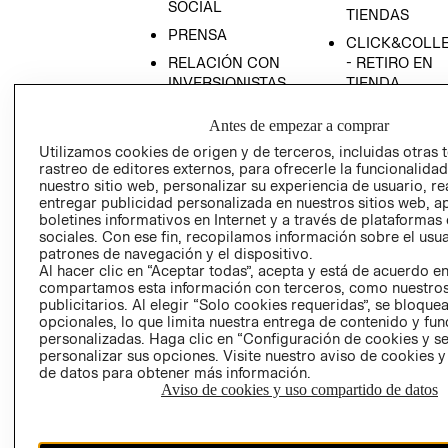
SOCIAL
TIENDAS
PRENSA
CLICK&COLL
RELACIÓN CON
- RETIRO EN
INVERSIONISTAS
TIENDA
POLÍTICA
TÉRMINOS Y
Antes de empezar a comprar
EMPRESARIAL
CONDICIONE
Utilizamos cookies de origen y de terceros, incluidas otras 
AVISO DE
rastreo de editores externos, para ofrecerle la funcionalid
PRIVACIDAD
nuestro sitio web, personalizar su experiencia de usuario, rea
entregar publicidad personalizada en nuestros sitios web, a
GIFT CARD
boletines informativos en Internet y a través de plataformas
AVISO DE
sociales. Con ese fin, recopilamos información sobre el usua
patrones de navegación y el dispositivo.
COOKIES
Al hacer clic en “Aceptar todas”, acepta y está de acuerdo e
compartamos esta información con terceros, como nuestros
publicitarios. Al elegir “Solo cookies requeridas”, se bloque
opcionales, lo que limita nuestra entrega de contenido y fu
personalizadas. Haga clic en “Configuración de cookies y se
personalizar sus opciones. Visite nuestro aviso de cookies 
de datos para obtener más información.
Aviso de cookies y uso compartido de datos
Uruguay ($U)
CAMBIAR REGIÓN