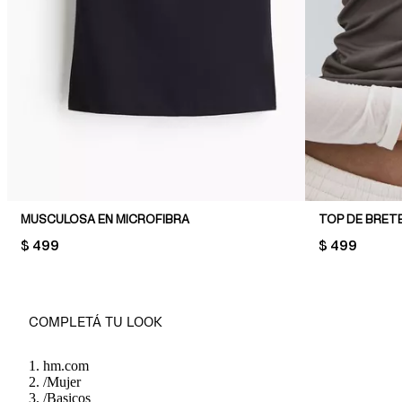
MUSCULOSA EN MICROFIBRA
TOP DE BRET
PRICE:
$ 499
PRICE:
$ 499
COMPLETÁ TU LOOK
hm.com
/
Mujer
/
Basicos