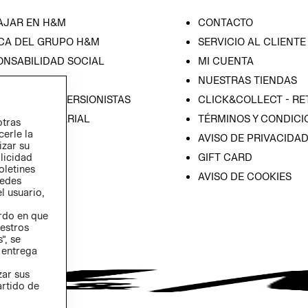
AJAR EN H&M
CONTACTO
CA DEL GRUPO H&M
SERVICIO AL CLIENTE
ONSABILIDAD SOCIAL
MI CUENTA
SA
NUESTRAS TIENDAS
IÓN CON INVERSIONISTAS
CLICK&COLLECT - RE
ICA EMPRESARIAL
TÉRMINOS Y CONDICI
otras
cerle la
AVISO DE PRIVACIDA
izar su
GIFT CARD
blicidad
oletines
AVISO DE COOKIES
redes
l usuario,
erdo en que
estros
”, se
 entrega
zar sus
artido de