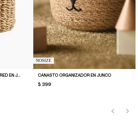
NOSIZE
CANASTO ORGANIZADOR DE PARED EN JUNCO
CANASTO ORGANIZADOR EN JUNCO
PRICE:
$ 399