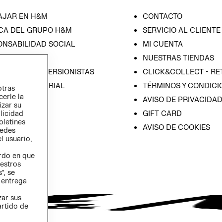
AJAR EN H&M
CONTACTO
CA DEL GRUPO H&M
SERVICIO AL CLIENTE
ONSABILIDAD SOCIAL
MI CUENTA
SA
NUESTRAS TIENDAS
IÓN CON INVERSIONISTAS
CLICK&COLLECT - RE
ICA EMPRESARIAL
TÉRMINOS Y CONDICI
otras
cerle la
AVISO DE PRIVACIDA
izar su
GIFT CARD
blicidad
oletines
AVISO DE COOKIES
redes
l usuario,
erdo en que
estros
”, se
 entrega
zar sus
artido de