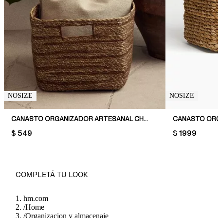
NOSIZE
NOSIZE
CANASTO ORGANIZADOR ARTESANAL CHICO EN JUNCO
PRICE:
$ 549
PRICE:
$ 1999
COMPLETÁ TU LOOK
hm.com
/
Home
/
Organizacion y almacenaje