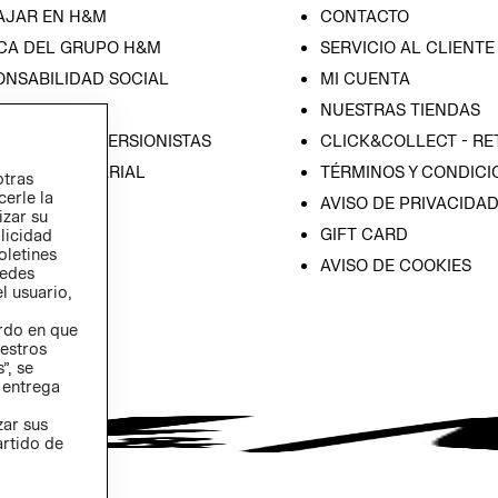
AJAR EN H&M
CONTACTO
CA DEL GRUPO H&M
SERVICIO AL CLIENTE
ONSABILIDAD SOCIAL
MI CUENTA
SA
NUESTRAS TIENDAS
IÓN CON INVERSIONISTAS
CLICK&COLLECT - RE
ICA EMPRESARIAL
TÉRMINOS Y CONDICI
otras
cerle la
AVISO DE PRIVACIDA
izar su
GIFT CARD
blicidad
oletines
AVISO DE COOKIES
redes
l usuario,
erdo en que
estros
”, se
 entrega
zar sus
artido de