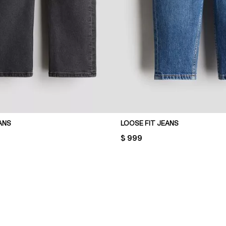
ANS
LOOSE FIT JEANS
PRICE:
$ 999