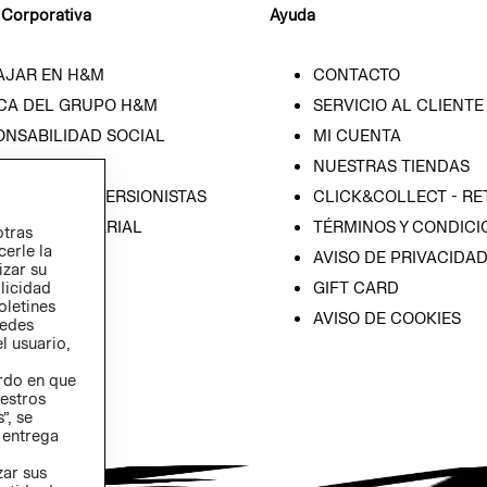
 Corporativa
Ayuda
AJAR EN H&M
CONTACTO
CA DEL GRUPO H&M
SERVICIO AL CLIENTE
ONSABILIDAD SOCIAL
MI CUENTA
SA
NUESTRAS TIENDAS
IÓN CON INVERSIONISTAS
CLICK&COLLECT - RE
ICA EMPRESARIAL
TÉRMINOS Y CONDICI
otras
cerle la
AVISO DE PRIVACIDA
izar su
blicidad
GIFT CARD
oletines
AVISO DE COOKIES
redes
l usuario,
erdo en que
estros
”, se
 entrega
zar sus