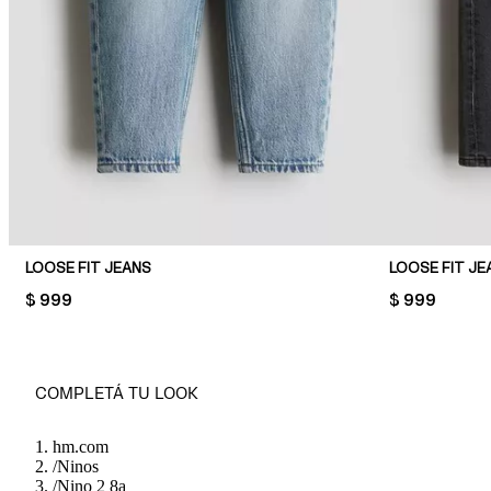
LOOSE FIT JEANS
LOOSE FIT JE
PRICE:
$ 999
PRICE:
$ 999
COMPLETÁ TU LOOK
hm.com
/
Ninos
/
Nino 2 8a