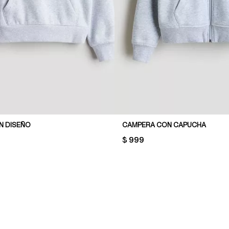
N DISEÑO
CAMPERA CON CAPUCHA
PRICE:
$ 999