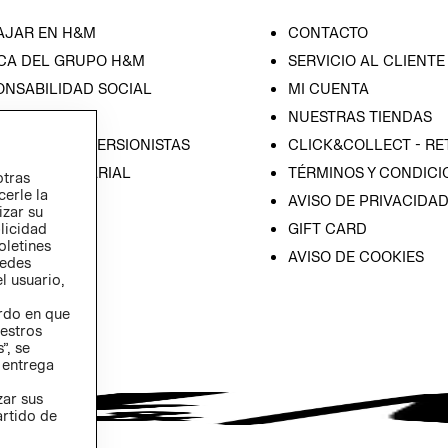
AJAR EN H&M
CONTACTO
CA DEL GRUPO H&M
SERVICIO AL CLIENTE
ONSABILIDAD SOCIAL
MI CUENTA
SA
NUESTRAS TIENDAS
IÓN CON INVERSIONISTAS
CLICK&COLLECT - RE
ICA EMPRESARIAL
TÉRMINOS Y CONDICI
otras
cerle la
AVISO DE PRIVACIDA
izar su
GIFT CARD
blicidad
oletines
AVISO DE COOKIES
redes
l usuario,
erdo en que
estros
”, se
 entrega
zar sus
artido de