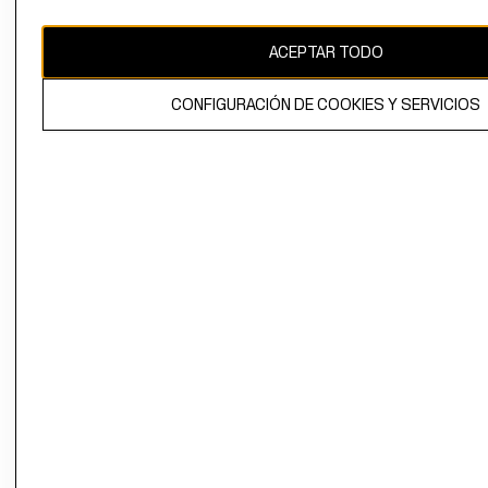
CAMBIAR REGIÓN
ACEPTAR TODO
CONFIGURACIÓN DE COOKIES Y SERVICIOS
El contenido de esta página web está protegido por copyright y es
propiedad de H&M Hennes & Mauritz AB.