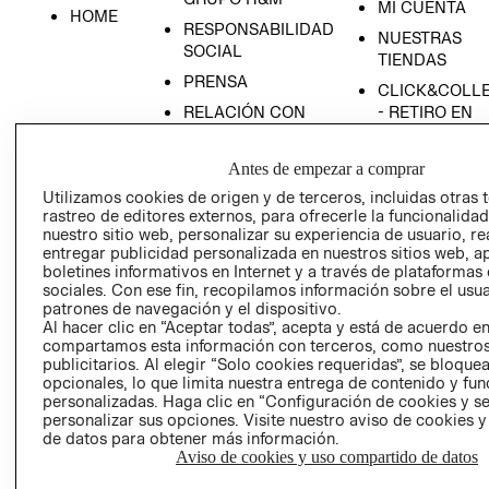
MI CUENTA
HOME
RESPONSABILIDAD
NUESTRAS
SOCIAL
TIENDAS
PRENSA
CLICK&COLL
RELACIÓN CON
- RETIRO EN
INVERSIONISTAS
TIENDA
POLÍTICA
TÉRMINOS Y
Antes de empezar a comprar
EMPRESARIAL
CONDICIONE
Utilizamos cookies de origen y de terceros, incluidas otras 
rastreo de editores externos, para ofrecerle la funcionalid
AVISO DE
nuestro sitio web, personalizar su experiencia de usuario, rea
PRIVACIDAD
entregar publicidad personalizada en nuestros sitios web, a
GIFT CARD
boletines informativos en Internet y a través de plataformas
sociales. Con ese fin, recopilamos información sobre el usua
AVISO DE
patrones de navegación y el dispositivo.
COOKIES
Al hacer clic en “Aceptar todas”, acepta y está de acuerdo e
compartamos esta información con terceros, como nuestros
publicitarios. Al elegir “Solo cookies requeridas”, se bloque
opcionales, lo que limita nuestra entrega de contenido y fu
personalizadas. Haga clic en “Configuración de cookies y se
personalizar sus opciones. Visite nuestro aviso de cookies 
de datos para obtener más información.
Aviso de cookies y uso compartido de datos
Uruguay ($U)