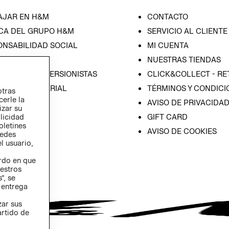
AJAR EN H&M
CONTACTO
CA DEL GRUPO H&M
SERVICIO AL CLIENTE
ONSABILIDAD SOCIAL
MI CUENTA
SA
NUESTRAS TIENDAS
IÓN CON INVERSIONISTAS
CLICK&COLLECT - RE
ICA EMPRESARIAL
TÉRMINOS Y CONDICI
otras
cerle la
AVISO DE PRIVACIDA
izar su
GIFT CARD
blicidad
oletines
AVISO DE COOKIES
redes
l usuario,
erdo en que
estros
”, se
 entrega
zar sus
artido de