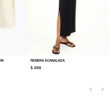
ÓN
REMERA ACANALADA
PRICE:
$ 399