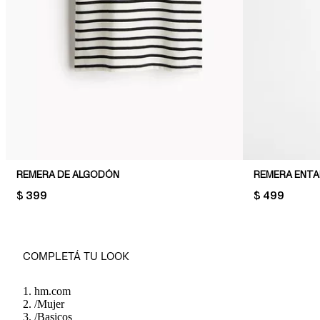
REMERA DE ALGODÓN
REMERA ENTA
PRICE:
$ 399
PRICE:
$ 499
COMPLETÁ TU LOOK
hm.com
/
Mujer
/
Basicos