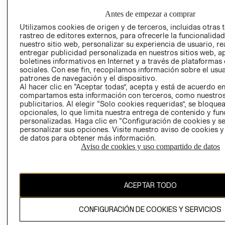
HOME
RESPONSABILIDAD
NUESTRAS
Antes de empezar a comprar
SOCIAL
TIENDAS
Utilizamos cookies de origen y de terceros, incluidas otras 
PRENSA
CLICK&COLL
rastreo de editores externos, para ofrecerle la funcionalid
nuestro sitio web, personalizar su experiencia de usuario, rea
RELACIÓN CON
- RETIRO EN
entregar publicidad personalizada en nuestros sitios web, a
INVERSIONISTAS
TIENDA
boletines informativos en Internet y a través de plataformas
POLÍTICA
TÉRMINOS Y
sociales. Con ese fin, recopilamos información sobre el usua
patrones de navegación y el dispositivo.
EMPRESARIAL
CONDICIONE
Al hacer clic en “Aceptar todas”, acepta y está de acuerdo e
AVISO DE
compartamos esta información con terceros, como nuestros
PRIVACIDAD
publicitarios. Al elegir “Solo cookies requeridas”, se bloque
opcionales, lo que limita nuestra entrega de contenido y fu
GIFT CARD
personalizadas. Haga clic en “Configuración de cookies y se
personalizar sus opciones. Visite nuestro aviso de cookies 
AVISO DE
de datos para obtener más información.
COOKIES
Aviso de cookies y uso compartido de datos
ACEPTAR TODO
CONFIGURACIÓN DE COOKIES Y SERVICIOS
Uruguay ($U)