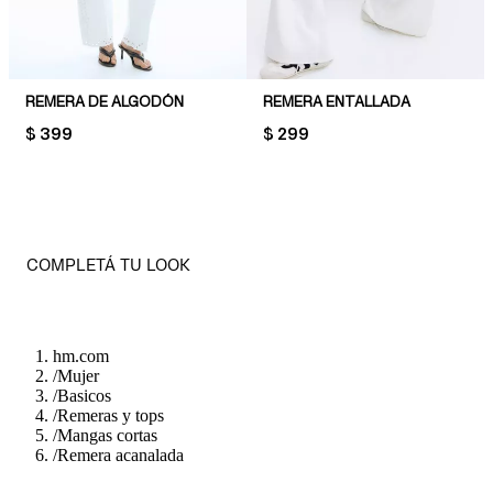
REMERA DE ALGODÓN
REMERA ENTALLADA
PRICE:
$ 399
PRICE:
$ 299
COMPLETÁ TU LOOK
hm.com
/
Mujer
/
Basicos
/
Remeras y tops
/
Mangas cortas
/
Remera acanalada