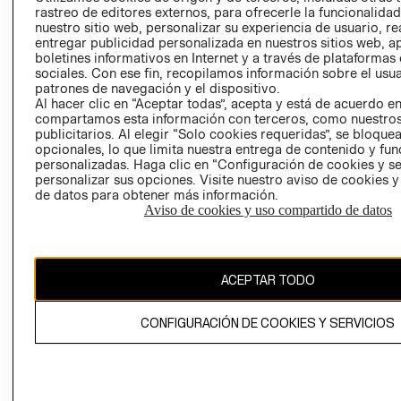
RELACIÓN CON
- RETIRO EN
rastreo de editores externos, para ofrecerle la funcionalid
nuestro sitio web, personalizar su experiencia de usuario, rea
INVERSIONISTAS
TIENDA
entregar publicidad personalizada en nuestros sitios web, a
POLÍTICA
TÉRMINOS Y
boletines informativos en Internet y a través de plataformas
EMPRESARIAL
CONDICIONE
sociales. Con ese fin, recopilamos información sobre el usua
patrones de navegación y el dispositivo.
AVISO DE
Al hacer clic en “Aceptar todas”, acepta y está de acuerdo e
PRIVACIDAD
compartamos esta información con terceros, como nuestros
publicitarios. Al elegir “Solo cookies requeridas”, se bloque
GIFT CARD
opcionales, lo que limita nuestra entrega de contenido y fu
personalizadas. Haga clic en “Configuración de cookies y se
AVISO DE
personalizar sus opciones. Visite nuestro aviso de cookies 
COOKIES
de datos para obtener más información.
Aviso de cookies y uso compartido de datos
ACEPTAR TODO
Uruguay ($U)
CONFIGURACIÓN DE COOKIES Y SERVICIOS
CAMBIAR REGIÓN