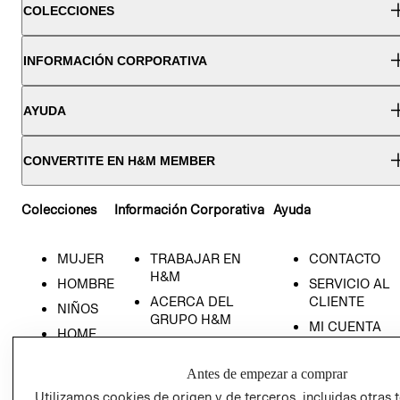
COLECCIONES
INFORMACIÓN CORPORATIVA
AYUDA
CONVERTITE EN H&M MEMBER
Colecciones
Información Corporativa
Ayuda
MUJER
TRABAJAR EN
CONTACTO
H&M
HOMBRE
SERVICIO AL
ACERCA DEL
CLIENTE
NIÑOS
GRUPO H&M
MI CUENTA
HOME
RESPONSABILIDAD
NUESTRAS
SOCIAL
TIENDAS
Antes de empezar a comprar
PRENSA
CLICK&COLL
Utilizamos cookies de origen y de terceros, incluidas otras 