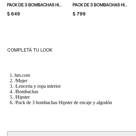
PACK DE 3 BOMBACHAS HIPSTER
PACK DE 3 BOMBACHAS HIPSTER EFECTO INVISIBLE
PRICE:
$ 649
PRICE:
$ 799
COMPLETÁ TU LOOK
hm.com
/
Mujer
/
Lenceria y ropa interior
/
Bombachas
/
Hipster
/
Pack de 3 bombachas Hipster de encaje y algodón