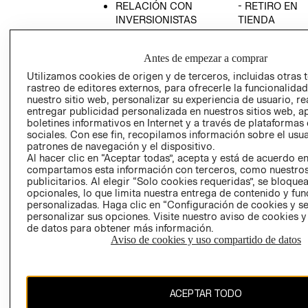
RELACIÓN CON
- RETIRO EN
INVERSIONISTAS
TIENDA
POLÍTICA
TÉRMINOS Y
EMPRESARIAL
CONDICIONE
Antes de empezar a comprar
AVISO DE
Utilizamos cookies de origen y de terceros, incluidas otras 
PRIVACIDAD
rastreo de editores externos, para ofrecerle la funcionalid
nuestro sitio web, personalizar su experiencia de usuario, rea
GIFT CARD
entregar publicidad personalizada en nuestros sitios web, a
boletines informativos en Internet y a través de plataformas
AVISO DE
sociales. Con ese fin, recopilamos información sobre el usua
COOKIES
patrones de navegación y el dispositivo.
Al hacer clic en “Aceptar todas”, acepta y está de acuerdo e
compartamos esta información con terceros, como nuestros
publicitarios. Al elegir “Solo cookies requeridas”, se bloque
opcionales, lo que limita nuestra entrega de contenido y fu
personalizadas. Haga clic en “Configuración de cookies y se
personalizar sus opciones. Visite nuestro aviso de cookies 
de datos para obtener más información.
Uruguay ($U)
Aviso de cookies y uso compartido de datos
CAMBIAR REGIÓN
ACEPTAR TODO