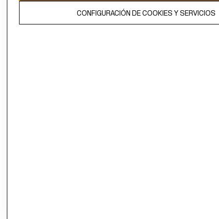
El contenido de esta página web está protegido por copyright y es
CONFIGURACIÓN DE COOKIES Y SERVICIOS
propiedad de H&M Hennes & Mauritz AB.