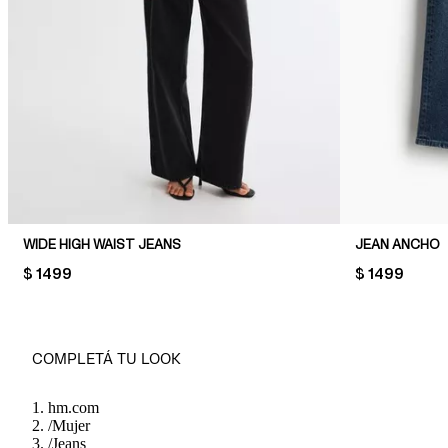
WIDE HIGH WAIST JEANS
JEAN ANCHO
PRICE:
$ 1499
PRICE:
$ 1499
COMPLETÁ TU LOOK
hm.com
/
Mujer
/
Jeans