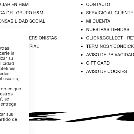
AJAR EN H&M
CONTACTO
CA DEL GRUPO H&M
SERVICIO AL CLIENTE
ONSABILIDAD SOCIAL
MI CUENTA
SA
NUESTRAS TIENDAS
IÓN CON INVERSIONISTAS
CLICK&COLLECT - RE
ICA EMPRESARIAL
TÉRMINOS Y CONDICI
otras
cerle la
AVISO DE PRIVACIDA
izar su
GIFT CARD
blicidad
oletines
AVISO DE COOKIES
redes
l usuario,
erdo en que
estros
”, se
 entrega
zar sus
artido de