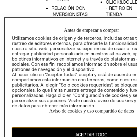
CLICK&COLL
RELACIÓN CON
- RETIRO EN
INVERSIONISTAS
TIENDA
POLÍTICA
TÉRMINOS Y
EMPRESARIAL
CONDICIONE
Antes de empezar a comprar
AVISO DE
Utilizamos cookies de origen y de terceros, incluidas otras 
rastreo de editores externos, para ofrecerle la funcionalid
PRIVACIDAD
nuestro sitio web, personalizar su experiencia de usuario, rea
GIFT CARD
entregar publicidad personalizada en nuestros sitios web, a
boletines informativos en Internet y a través de plataformas
AVISO DE
sociales. Con ese fin, recopilamos información sobre el usua
COOKIES
patrones de navegación y el dispositivo.
Al hacer clic en “Aceptar todas”, acepta y está de acuerdo e
compartamos esta información con terceros, como nuestros
publicitarios. Al elegir “Solo cookies requeridas”, se bloque
opcionales, lo que limita nuestra entrega de contenido y fu
personalizadas. Haga clic en “Configuración de cookies y se
personalizar sus opciones. Visite nuestro aviso de cookies 
de datos para obtener más información.
Uruguay ($U)
Aviso de cookies y uso compartido de datos
CAMBIAR REGIÓN
ACEPTAR TODO