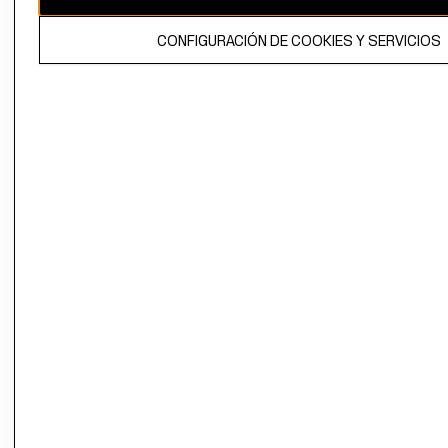
El contenido de esta página web está protegido por copyright y es
CONFIGURACIÓN DE COOKIES Y SERVICIOS
propiedad de H&M Hennes & Mauritz AB.