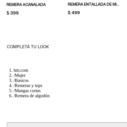
REMERA ENTALLADA DE MICROFIBRA
REMERA ACANALADA
PRICE:
$ 499
PRICE:
$ 399
COMPLETÁ TU LOOK
hm.com
/
Mujer
/
Basicos
/
Remeras y tops
/
Mangas cortas
/
Remera de algodón