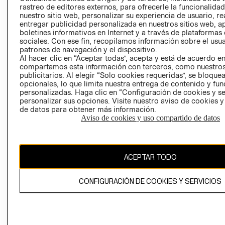
RELACIÓN CON
- RETIRO EN
rastreo de editores externos, para ofrecerle la funcionalid
nuestro sitio web, personalizar su experiencia de usuario, rea
INVERSIONISTAS
TIENDA
entregar publicidad personalizada en nuestros sitios web, a
POLÍTICA
TÉRMINOS Y
boletines informativos en Internet y a través de plataformas
EMPRESARIAL
CONDICIONE
sociales. Con ese fin, recopilamos información sobre el usua
patrones de navegación y el dispositivo.
AVISO DE
Al hacer clic en “Aceptar todas”, acepta y está de acuerdo e
PRIVACIDAD
compartamos esta información con terceros, como nuestros
publicitarios. Al elegir “Solo cookies requeridas”, se bloque
GIFT CARD
opcionales, lo que limita nuestra entrega de contenido y fu
personalizadas. Haga clic en “Configuración de cookies y se
AVISO DE
personalizar sus opciones. Visite nuestro aviso de cookies 
COOKIES
de datos para obtener más información.
Aviso de cookies y uso compartido de datos
ACEPTAR TODO
Uruguay ($U)
CONFIGURACIÓN DE COOKIES Y SERVICIOS
CAMBIAR REGIÓN