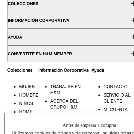
COLECCIONES
INFORMACIÓN CORPORATIVA
AYUDA
CONVERTITE EN H&M MEMBER
Colecciones
Información Corporativa
Ayuda
MUJER
TRABAJAR EN
CONTACTO
H&M
HOMBRE
SERVICIO AL
ACERCA DEL
CLIENTE
NIÑOS
GRUPO H&M
MI CUENTA
HOME
RESPONSABILIDAD
NUESTRAS
SOCIAL
TIENDAS
Antes de empezar a comprar
PRENSA
CLICK&COLL
Utilizamos cookies de origen y de terceros, incluidas otras 