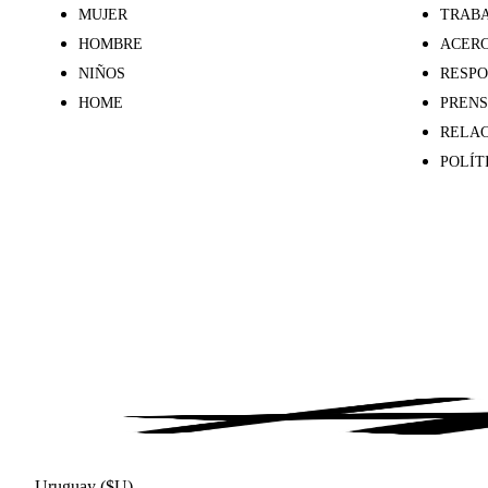
MUJER
TRABA
HOMBRE
ACERC
NIÑOS
RESPO
HOME
PREN
RELAC
POLÍT
Uruguay ($U)