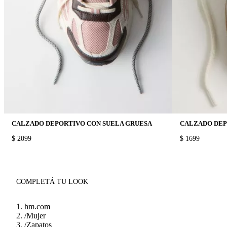
CALZADO DEPORTIVO CON SUELA GRUESA
CALZADO DE
PRICE:
$ 2099
PRICE:
$ 1699
COMPLETÁ TU LOOK
hm.com
/
Mujer
/
Zapatos