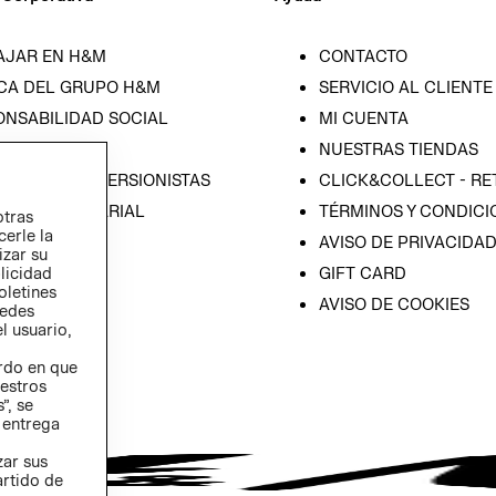
AJAR EN H&M
CONTACTO
CA DEL GRUPO H&M
SERVICIO AL CLIENTE
ONSABILIDAD SOCIAL
MI CUENTA
SA
NUESTRAS TIENDAS
IÓN CON INVERSIONISTAS
CLICK&COLLECT - RE
ICA EMPRESARIAL
TÉRMINOS Y CONDICI
otras
cerle la
AVISO DE PRIVACIDA
izar su
GIFT CARD
blicidad
oletines
AVISO DE COOKIES
redes
l usuario,
erdo en que
estros
”, se
 entrega
zar sus
artido de