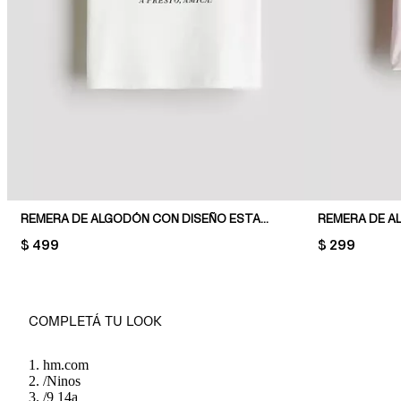
REMERA DE ALGODÓN CON DISEÑO ESTAMPADO
REMERA DE 
PRICE:
$ 499
PRICE:
$ 299
COMPLETÁ TU LOOK
hm.com
/
Ninos
/
9 14a