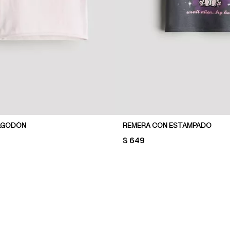
ALGODÓN
REMERA CON ESTAMPADO
PRICE:
$ 649