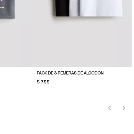
PACK DE 3 REMERAS DE ALGODÓN
PRICE:
$ 799