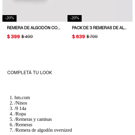
-
20
%
-
20
%
REMERA DE ALGODÓN CON DISEÑO ESTAMPADO
PACK DE 3 REMERAS DE ALGODÓN
PRICE:
$ 399
PRICE:
$ 639
ORIGINAL PRICE:
$ 499
ORIGINAL PRICE:
$ 799
COMPLETÁ TU LOOK
hm.com
/
Ninos
/
9 14a
/
Ropa
/
Remeras y camisas
/
Remeras
/
Remera de algodón oversized