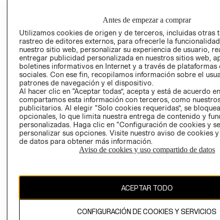
GRUPO H&M
MI CUENTA
HOME
RESPONSABILIDAD
NUESTRAS
Antes de empezar a comprar
SOCIAL
TIENDAS
Utilizamos cookies de origen y de terceros, incluidas otras 
PRENSA
rastreo de editores externos, para ofrecerle la funcionalid
CLICK&COLL
nuestro sitio web, personalizar su experiencia de usuario, rea
RELACIÓN CON
- RETIRO EN
entregar publicidad personalizada en nuestros sitios web, a
INVERSIONISTAS
TIENDA
boletines informativos en Internet y a través de plataformas
sociales. Con ese fin, recopilamos información sobre el usua
POLÍTICA
TÉRMINOS Y
patrones de navegación y el dispositivo.
EMPRESARIAL
CONDICIONE
Al hacer clic en “Aceptar todas”, acepta y está de acuerdo e
compartamos esta información con terceros, como nuestros
AVISO DE
publicitarios. Al elegir “Solo cookies requeridas”, se bloque
PRIVACIDAD
opcionales, lo que limita nuestra entrega de contenido y fu
GIFT CARD
personalizadas. Haga clic en “Configuración de cookies y se
personalizar sus opciones. Visite nuestro aviso de cookies 
AVISO DE
de datos para obtener más información.
COOKIES
Aviso de cookies y uso compartido de datos
ACEPTAR TODO
CONFIGURACIÓN DE COOKIES Y SERVICIOS
Uruguay ($U)