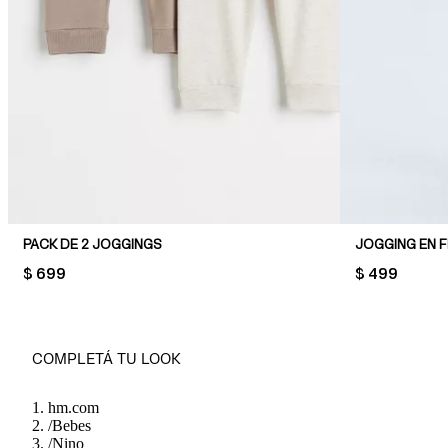
PACK DE 2 JOGGINGS
JOGGING EN F
PRICE:
$ 699
PRICE:
$ 499
COMPLETÁ TU LOOK
hm.com
/
Bebes
/
Nino