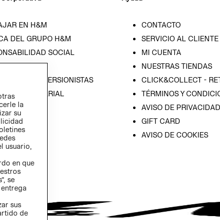
AJAR EN H&M
CONTACTO
CA DEL GRUPO H&M
SERVICIO AL CLIENTE
ONSABILIDAD SOCIAL
MI CUENTA
SA
NUESTRAS TIENDAS
IÓN CON INVERSIONISTAS
CLICK&COLLECT - RE
ICA EMPRESARIAL
TÉRMINOS Y CONDICI
otras
cerle la
AVISO DE PRIVACIDA
izar su
GIFT CARD
blicidad
oletines
AVISO DE COOKIES
redes
l usuario,
erdo en que
estros
”, se
 entrega
zar sus
artido de