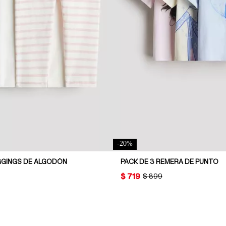
-
20
%
EGGINGS DE ALGODÓN
PACK DE 3 REMERA DE PUNTO
PRICE:
$ 719
AL PRICE:
ORIGINAL PRICE:
$ 899