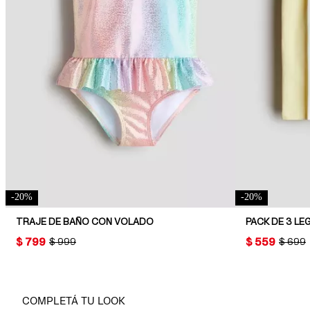
-
20
%
-
20
%
TRAJE DE BAÑO CON VOLADO
PACK DE 3 L
PRICE:
$ 799
PRICE:
$ 559
ORIGINAL PRICE:
$ 999
ORIGIN
$ 699
COMPLETÁ TU LOOK