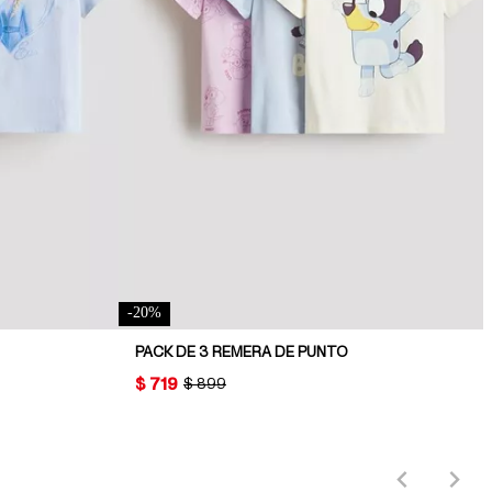
-
20
%
PACK DE 3 REMERA DE PUNTO
PRICE:
$ 719
ORIGINAL PRICE:
$ 899