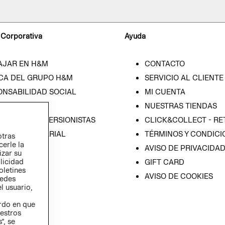
 Corporativa
Ayuda
AJAR EN H&M
CONTACTO
CA DEL GRUPO H&M
SERVICIO AL CLIENTE
ONSABILIDAD SOCIAL
MI CUENTA
SA
NUESTRAS TIENDAS
IÓN CON INVERSIONISTAS
CLICK&COLLECT - RE
ICA EMPRESARIAL
TÉRMINOS Y CONDICI
otras
cerle la
AVISO DE PRIVACIDA
izar su
blicidad
GIFT CARD
oletines
AVISO DE COOKIES
redes
l usuario,
erdo en que
estros
”, se