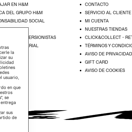
AJAR EN H&M
CONTACTO
CA DEL GRUPO H&M
SERVICIO AL CLIENTE
ONSABILIDAD SOCIAL
MI CUENTA
SA
NUESTRAS TIENDAS
IÓN CON INVERSIONISTAS
CLICK&COLLECT - RE
ICA EMPRESARIAL
TÉRMINOS Y CONDICI
otras
cerle la
AVISO DE PRIVACIDA
izar su
GIFT CARD
blicidad
oletines
AVISO DE COOKIES
redes
l usuario,
erdo en que
estros
”, se
 entrega
zar sus
artido de