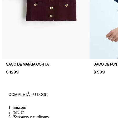
SACO DE MANGA CORTA
SACO DE PUN
PRICE:
$ 1299
PRICE:
$ 999
COMPLETÁ TU LOOK
hm.com
/
Mujer
/
Sweaters y cardigans