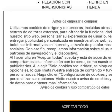
RELACIÓN CON
- RETIRO EN
INVERSIONISTAS
TIENDA
POLÍTICA
TÉRMINOS Y
EMPRESARIAL
CONDICIONE
Antes de empezar a comprar
AVISO DE
Utilizamos cookies de origen y de terceros, incluidas otras 
PRIVACIDAD
rastreo de editores externos, para ofrecerle la funcionalid
nuestro sitio web, personalizar su experiencia de usuario, rea
GIFT CARD
entregar publicidad personalizada en nuestros sitios web, a
boletines informativos en Internet y a través de plataformas
AVISO DE
sociales. Con ese fin, recopilamos información sobre el usua
COOKIES
patrones de navegación y el dispositivo.
Al hacer clic en “Aceptar todas”, acepta y está de acuerdo e
compartamos esta información con terceros, como nuestros
publicitarios. Al elegir “Solo cookies requeridas”, se bloque
opcionales, lo que limita nuestra entrega de contenido y fu
personalizadas. Haga clic en “Configuración de cookies y se
personalizar sus opciones. Visite nuestro aviso de cookies 
de datos para obtener más información.
Uruguay ($U)
Aviso de cookies y uso compartido de datos
CAMBIAR REGIÓN
ACEPTAR TODO