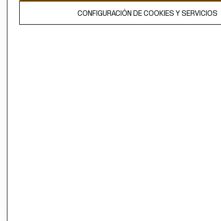
El contenido de esta página web está protegido por copyright y es
CONFIGURACIÓN DE COOKIES Y SERVICIOS
propiedad de H&M Hennes & Mauritz AB.