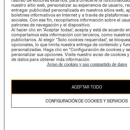
rastreo de editores externos, para ofrecerle la funcionalid
INVERSIONISTAS
TIENDA
nuestro sitio web, personalizar su experiencia de usuario, rea
entregar publicidad personalizada en nuestros sitios web, a
POLÍTICA
TÉRMINOS Y
boletines informativos en Internet y a través de plataformas
EMPRESARIAL
CONDICIONE
sociales. Con ese fin, recopilamos información sobre el usua
patrones de navegación y el dispositivo.
AVISO DE
Al hacer clic en “Aceptar todas”, acepta y está de acuerdo e
PRIVACIDAD
compartamos esta información con terceros, como nuestros
publicitarios. Al elegir “Solo cookies requeridas”, se bloque
GIFT CARD
opcionales, lo que limita nuestra entrega de contenido y fu
AVISO DE
personalizadas. Haga clic en “Configuración de cookies y se
COOKIES
personalizar sus opciones. Visite nuestro aviso de cookies 
de datos para obtener más información.
Aviso de cookies y uso compartido de datos
ACEPTAR TODO
Uruguay ($U)
CONFIGURACIÓN DE COOKIES Y SERVICIOS
CAMBIAR REGIÓN