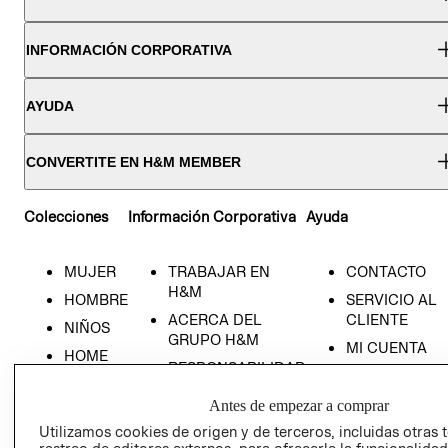
INFORMACIÓN CORPORATIVA
AYUDA
CONVERTITE EN H&M MEMBER
Colecciones
Información Corporativa
Ayuda
MUJER
TRABAJAR EN
CONTACTO
H&M
HOMBRE
SERVICIO AL
ACERCA DEL
CLIENTE
NIÑOS
GRUPO H&M
MI CUENTA
HOME
RESPONSABILIDAD
NUESTRAS
SOCIAL
TIENDAS
Antes de empezar a comprar
PRENSA
CLICK&COLL
Utilizamos cookies de origen y de terceros, incluidas otras 
RELACIÓN CON
- RETIRO EN