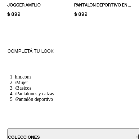
JOGGER AMPLIO
PANTALÓN DEPORTIVO EN MEZCLA DE ALGODÓN
PRICE:
$ 899
PRICE:
$ 899
COMPLETÁ TU LOOK
hm.com
/
Mujer
/
Basicos
/
Pantalones y calzas
/
Pantalón deportivo
COLECCIONES