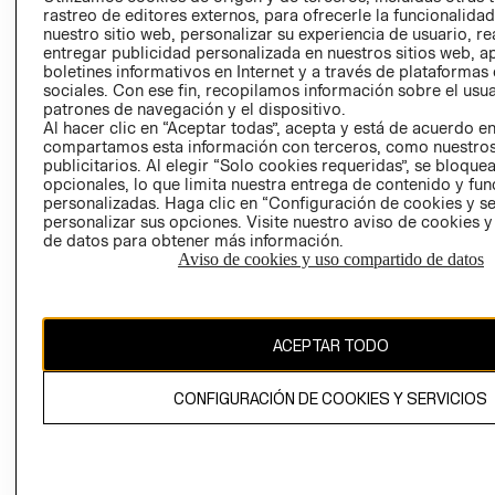
RELACIÓN CON
- RETIRO EN
rastreo de editores externos, para ofrecerle la funcionalid
nuestro sitio web, personalizar su experiencia de usuario, rea
INVERSIONISTAS
TIENDA
entregar publicidad personalizada en nuestros sitios web, a
POLÍTICA
TÉRMINOS Y
boletines informativos en Internet y a través de plataformas
EMPRESARIAL
CONDICIONE
sociales. Con ese fin, recopilamos información sobre el usua
patrones de navegación y el dispositivo.
AVISO DE
Al hacer clic en “Aceptar todas”, acepta y está de acuerdo e
PRIVACIDAD
compartamos esta información con terceros, como nuestros
publicitarios. Al elegir “Solo cookies requeridas”, se bloque
GIFT CARD
opcionales, lo que limita nuestra entrega de contenido y fu
personalizadas. Haga clic en “Configuración de cookies y se
AVISO DE
personalizar sus opciones. Visite nuestro aviso de cookies 
COOKIES
de datos para obtener más información.
Aviso de cookies y uso compartido de datos
ACEPTAR TODO
Uruguay ($U)
CONFIGURACIÓN DE COOKIES Y SERVICIOS
CAMBIAR REGIÓN