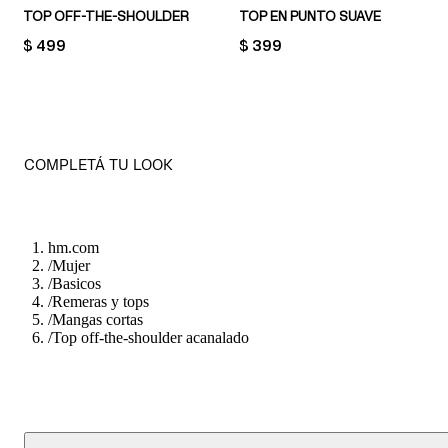
TOP OFF-THE-SHOULDER
TOP EN PUNTO SUAVE
PRICE:
$ 499
PRICE:
$ 399
COMPLETÁ TU LOOK
hm.com
/
Mujer
/
Basicos
/
Remeras y tops
/
Mangas cortas
/
Top off-the-shoulder acanalado