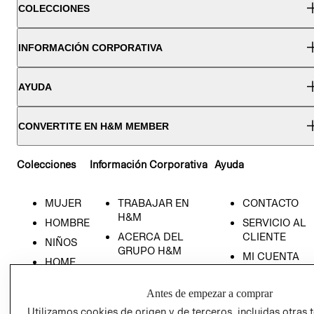
COLECCIONES
INFORMACIÓN CORPORATIVA
AYUDA
CONVERTITE EN H&M MEMBER
Colecciones
Información Corporativa
Ayuda
MUJER
TRABAJAR EN
CONTACTO
H&M
HOMBRE
SERVICIO AL
ACERCA DEL
CLIENTE
NIÑOS
GRUPO H&M
MI CUENTA
HOME
RESPONSABILIDAD
NUESTRAS
SOCIAL
TIENDAS
Antes de empezar a comprar
PRENSA
CLICK&COLL
Utilizamos cookies de origen y de terceros, incluidas otras 