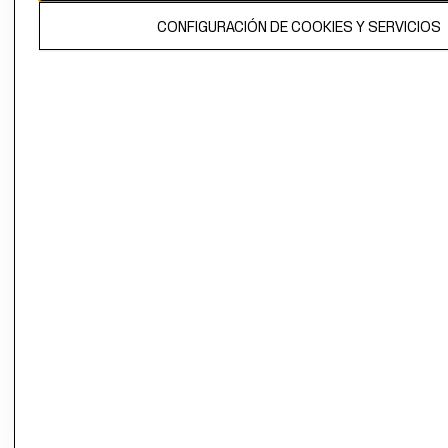
El contenido de esta página web está protegido por copyright y es
CONFIGURACIÓN DE COOKIES Y SERVICIOS
propiedad de H&M Hennes & Mauritz AB.