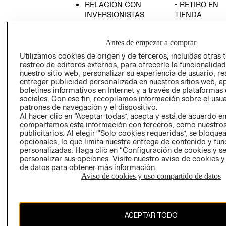
RELACIÓN CON
- RETIRO EN
INVERSIONISTAS
TIENDA
POLÍTICA
TÉRMINOS Y
EMPRESARIAL
CONDICIONE
Antes de empezar a comprar
AVISO DE
Utilizamos cookies de origen y de terceros, incluidas otras 
PRIVACIDAD
rastreo de editores externos, para ofrecerle la funcionalid
nuestro sitio web, personalizar su experiencia de usuario, rea
GIFT CARD
entregar publicidad personalizada en nuestros sitios web, a
boletines informativos en Internet y a través de plataformas
AVISO DE
sociales. Con ese fin, recopilamos información sobre el usua
COOKIES
patrones de navegación y el dispositivo.
Al hacer clic en “Aceptar todas”, acepta y está de acuerdo e
compartamos esta información con terceros, como nuestros
publicitarios. Al elegir “Solo cookies requeridas”, se bloque
opcionales, lo que limita nuestra entrega de contenido y fu
personalizadas. Haga clic en “Configuración de cookies y se
personalizar sus opciones. Visite nuestro aviso de cookies 
de datos para obtener más información.
Uruguay ($U)
Aviso de cookies y uso compartido de datos
CAMBIAR REGIÓN
ACEPTAR TODO