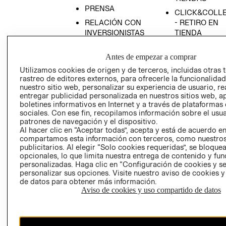
PRENSA
CLICK&COLL
RELACIÓN CON
- RETIRO EN
INVERSIONISTAS
TIENDA
POLÍTICA
TÉRMINOS Y
Antes de empezar a comprar
EMPRESARIAL
CONDICIONE
Utilizamos cookies de origen y de terceros, incluidas otras 
AVISO DE
rastreo de editores externos, para ofrecerle la funcionalid
PRIVACIDAD
nuestro sitio web, personalizar su experiencia de usuario, rea
GIFT CARD
entregar publicidad personalizada en nuestros sitios web, a
boletines informativos en Internet y a través de plataformas
AVISO DE
sociales. Con ese fin, recopilamos información sobre el usua
COOKIES
patrones de navegación y el dispositivo.
Al hacer clic en “Aceptar todas”, acepta y está de acuerdo e
compartamos esta información con terceros, como nuestros
publicitarios. Al elegir “Solo cookies requeridas”, se bloque
opcionales, lo que limita nuestra entrega de contenido y fu
personalizadas. Haga clic en “Configuración de cookies y se
personalizar sus opciones. Visite nuestro aviso de cookies 
de datos para obtener más información.
Uruguay ($U)
Aviso de cookies y uso compartido de datos
CAMBIAR REGIÓN