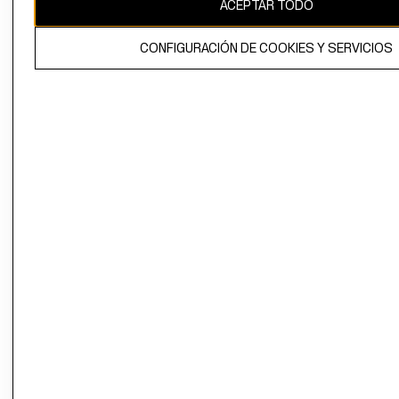
ACEPTAR TODO
CONFIGURACIÓN DE COOKIES Y SERVICIOS
El contenido de esta página web está protegido por copyright y es
propiedad de H&M Hennes & Mauritz AB.