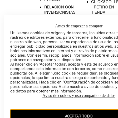
CLICK&COLL
RELACIÓN CON
- RETIRO EN
INVERSIONISTAS
TIENDA
POLÍTICA
TÉRMINOS Y
EMPRESARIAL
CONDICIONE
Antes de empezar a comprar
AVISO DE
Utilizamos cookies de origen y de terceros, incluidas otras 
rastreo de editores externos, para ofrecerle la funcionalid
PRIVACIDAD
nuestro sitio web, personalizar su experiencia de usuario, rea
GIFT CARD
entregar publicidad personalizada en nuestros sitios web, a
boletines informativos en Internet y a través de plataformas
AVISO DE
sociales. Con ese fin, recopilamos información sobre el usua
COOKIES
patrones de navegación y el dispositivo.
Al hacer clic en “Aceptar todas”, acepta y está de acuerdo e
compartamos esta información con terceros, como nuestros
publicitarios. Al elegir “Solo cookies requeridas”, se bloque
opcionales, lo que limita nuestra entrega de contenido y fu
personalizadas. Haga clic en “Configuración de cookies y se
personalizar sus opciones. Visite nuestro aviso de cookies 
de datos para obtener más información.
Uruguay ($U)
Aviso de cookies y uso compartido de datos
CAMBIAR REGIÓN
ACEPTAR TODO