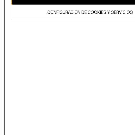
El contenido de esta página web está protegido por copyright y es
CONFIGURACIÓN DE COOKIES Y SERVICIOS
propiedad de H&M Hennes & Mauritz AB.