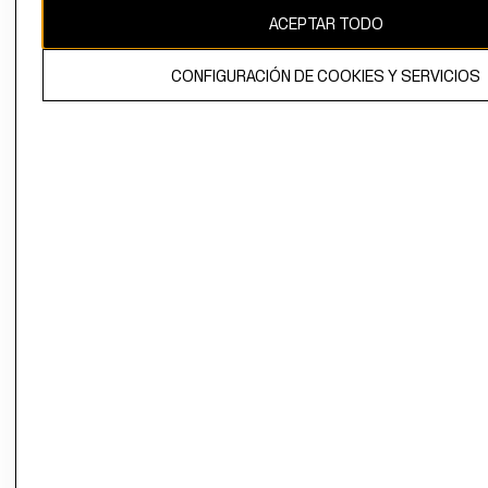
ACEPTAR TODO
CONFIGURACIÓN DE COOKIES Y SERVICIOS
El contenido de esta página web está protegido por copyright y es
propiedad de H&M Hennes & Mauritz AB.