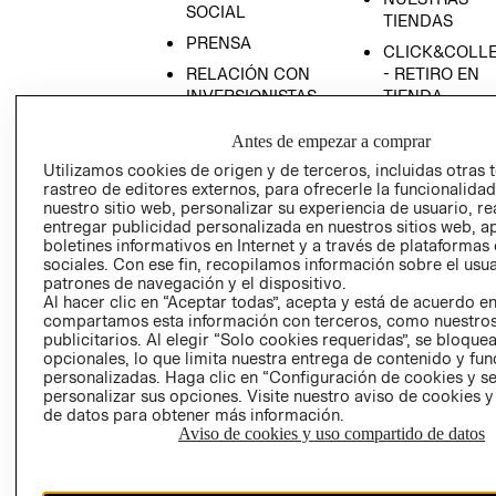
SOCIAL
TIENDAS
PRENSA
CLICK&COLL
RELACIÓN CON
- RETIRO EN
INVERSIONISTAS
TIENDA
POLÍTICA
TÉRMINOS Y
Antes de empezar a comprar
EMPRESARIAL
CONDICIONE
Utilizamos cookies de origen y de terceros, incluidas otras 
AVISO DE
rastreo de editores externos, para ofrecerle la funcionalid
PRIVACIDAD
nuestro sitio web, personalizar su experiencia de usuario, rea
entregar publicidad personalizada en nuestros sitios web, a
GIFT CARD
boletines informativos en Internet y a través de plataformas
AVISO DE
sociales. Con ese fin, recopilamos información sobre el usua
patrones de navegación y el dispositivo.
COOKIES
Al hacer clic en “Aceptar todas”, acepta y está de acuerdo e
compartamos esta información con terceros, como nuestros
publicitarios. Al elegir “Solo cookies requeridas”, se bloque
opcionales, lo que limita nuestra entrega de contenido y fu
personalizadas. Haga clic en “Configuración de cookies y se
personalizar sus opciones. Visite nuestro aviso de cookies 
de datos para obtener más información.
Aviso de cookies y uso compartido de datos
Uruguay ($U)
CAMBIAR REGIÓN