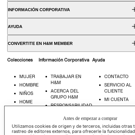
INFORMACIÓN CORPORATIVA
AYUDA
CONVERTITE EN H&M MEMBER
Colecciones
Información Corporativa
Ayuda
MUJER
TRABAJAR EN
CONTACTO
H&M
HOMBRE
SERVICIO AL
ACERCA DEL
CLIENTE
NIÑOS
GRUPO H&M
MI CUENTA
HOME
RESPONSABILIDAD
NUESTRAS
SOCIAL
TIENDAS
Antes de empezar a comprar
PRENSA
CLICK&COLL
Utilizamos cookies de origen y de terceros, incluidas otras 
RELACIÓN CON
- RETIRO EN
rastreo de editores externos, para ofrecerle la funcionalid
INVERSIONISTAS
TIENDA