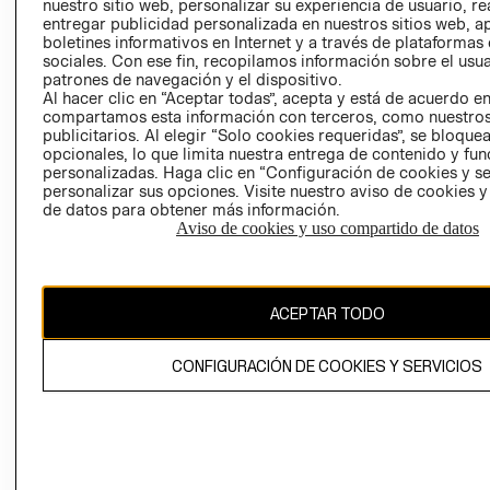
nuestro sitio web, personalizar su experiencia de usuario, rea
entregar publicidad personalizada en nuestros sitios web, a
POLÍTICA
TÉRMINOS Y
boletines informativos en Internet y a través de plataformas
EMPRESARIAL
CONDICIONE
sociales. Con ese fin, recopilamos información sobre el usua
patrones de navegación y el dispositivo.
AVISO DE
Al hacer clic en “Aceptar todas”, acepta y está de acuerdo e
PRIVACIDAD
compartamos esta información con terceros, como nuestros
GIFT CARD
publicitarios. Al elegir “Solo cookies requeridas”, se bloque
opcionales, lo que limita nuestra entrega de contenido y fu
AVISO DE
personalizadas. Haga clic en “Configuración de cookies y se
COOKIES
personalizar sus opciones. Visite nuestro aviso de cookies 
de datos para obtener más información.
Aviso de cookies y uso compartido de datos
ACEPTAR TODO
Uruguay ($U)
CONFIGURACIÓN DE COOKIES Y SERVICIOS
CAMBIAR REGIÓN
El contenido de esta página web está protegido por copyright y es