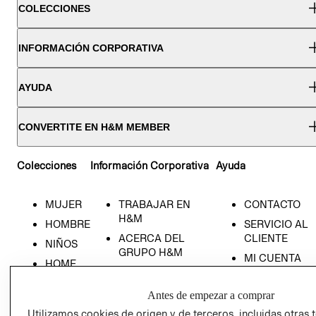
COLECCIONES
INFORMACIÓN CORPORATIVA
AYUDA
CONVERTITE EN H&M MEMBER
Colecciones
Información Corporativa
Ayuda
MUJER
TRABAJAR EN
CONTACTO
H&M
HOMBRE
SERVICIO AL
ACERCA DEL
CLIENTE
NIÑOS
GRUPO H&M
MI CUENTA
HOME
RESPONSABILIDAD
NUESTRAS
SOCIAL
TIENDAS
Antes de empezar a comprar
PRENSA
CLICK&COLL
Utilizamos cookies de origen y de terceros, incluidas otras 