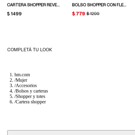
CARTERA SHOPPER REVESTIDA CON DETALLE DE CINTURÓN
BOLSO SHOPPER CON FLECOS
PRICE:
$ 1499
PRICE:
$ 779
ORIGINAL PRICE:
$ 1299
COMPLETÁ TU LOOK
hm.com
/
Mujer
/
Accesorios
/
Bolsos y carteras
/
Shopper y totes
/
Cartera shopper