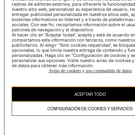
RELACIÓN CON
- RETIRO EN
rastreo de editores externos, para ofrecerle la funcionalid
nuestro sitio web, personalizar su experiencia de usuario, rea
INVERSIONISTAS
TIENDA
entregar publicidad personalizada en nuestros sitios web, a
POLÍTICA
TÉRMINOS Y
boletines informativos en Internet y a través de plataformas
EMPRESARIAL
CONDICIONE
sociales. Con ese fin, recopilamos información sobre el usua
patrones de navegación y el dispositivo.
AVISO DE
Al hacer clic en “Aceptar todas”, acepta y está de acuerdo e
PRIVACIDAD
compartamos esta información con terceros, como nuestros
publicitarios. Al elegir “Solo cookies requeridas”, se bloque
GIFT CARD
opcionales, lo que limita nuestra entrega de contenido y fu
personalizadas. Haga clic en “Configuración de cookies y se
AVISO DE
personalizar sus opciones. Visite nuestro aviso de cookies 
COOKIES
de datos para obtener más información.
Aviso de cookies y uso compartido de datos
ACEPTAR TODO
Uruguay ($U)
CONFIGURACIÓN DE COOKIES Y SERVICIOS
CAMBIAR REGIÓN