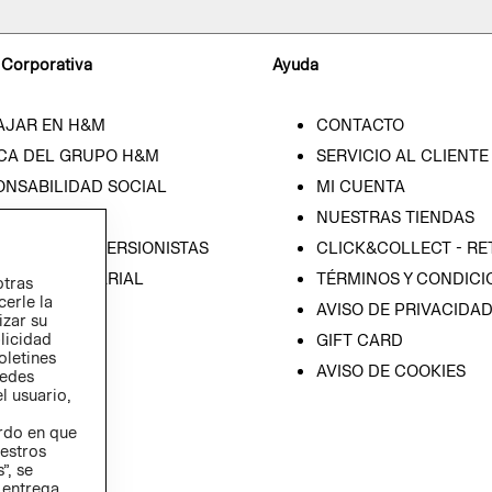
 Corporativa
Ayuda
AJAR EN H&M
CONTACTO
CA DEL GRUPO H&M
SERVICIO AL CLIENTE
ONSABILIDAD SOCIAL
MI CUENTA
SA
NUESTRAS TIENDAS
IÓN CON INVERSIONISTAS
CLICK&COLLECT - RE
ICA EMPRESARIAL
TÉRMINOS Y CONDICI
otras
cerle la
AVISO DE PRIVACIDA
izar su
blicidad
GIFT CARD
oletines
AVISO DE COOKIES
redes
l usuario,
erdo en que
estros
”, se
 entrega