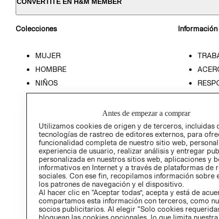
CONVERTITE EN H&M MEMBER
Colecciones
Información
MUJER
TRAB
HOMBRE
ACER
NIÑOS
RESP
HOME
PREN
RELAC
Antes de empezar a comprar
POLÍT
Utilizamos cookies de origen y de terceros, incluidas 
tecnologías de rastreo de editores externos, para ofre
funcionalidad completa de nuestro sitio web, personal
experiencia de usuario, realizar análisis y entregar pu
personalizada en nuestros sitios web, aplicaciones y b
informativos en Internet y a través de plataformas de 
sociales. Con ese fin, recopilamos información sobre e
los patrones de navegación y el dispositivo.
Al hacer clic en “Aceptar todas”, acepta y está de acu
compartamos esta información con terceros, como nu
socios publicitarios. Al elegir “Solo cookies requeridas
bloquean las cookies opcionales, lo que limita nuestra