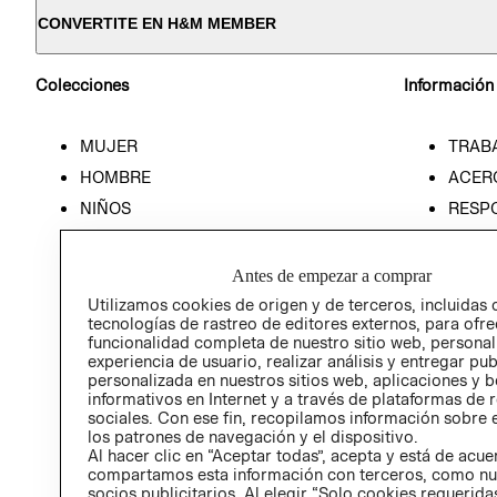
CONVERTITE EN H&M MEMBER
Colecciones
Información
MUJER
TRAB
HOMBRE
ACER
NIÑOS
RESP
HOME
PREN
RELAC
Antes de empezar a comprar
POLÍT
Utilizamos cookies de origen y de terceros, incluidas 
tecnologías de rastreo de editores externos, para ofre
funcionalidad completa de nuestro sitio web, personal
experiencia de usuario, realizar análisis y entregar pu
personalizada en nuestros sitios web, aplicaciones y b
informativos en Internet y a través de plataformas de 
sociales. Con ese fin, recopilamos información sobre e
los patrones de navegación y el dispositivo.
Al hacer clic en “Aceptar todas”, acepta y está de acu
compartamos esta información con terceros, como nu
socios publicitarios. Al elegir “Solo cookies requeridas