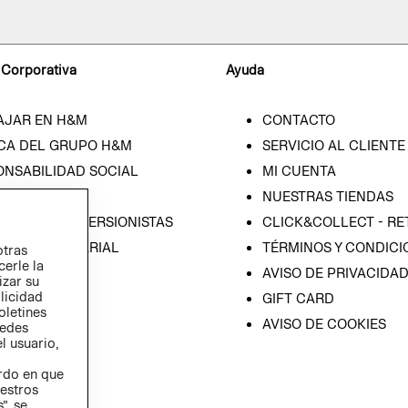
 Corporativa
Ayuda
AJAR EN H&M
CONTACTO
CA DEL GRUPO H&M
SERVICIO AL CLIENTE
ONSABILIDAD SOCIAL
MI CUENTA
SA
NUESTRAS TIENDAS
IÓN CON INVERSIONISTAS
CLICK&COLLECT - RE
ICA EMPRESARIAL
TÉRMINOS Y CONDICI
otras
cerle la
AVISO DE PRIVACIDA
izar su
blicidad
GIFT CARD
oletines
AVISO DE COOKIES
redes
l usuario,
erdo en que
estros
”, se