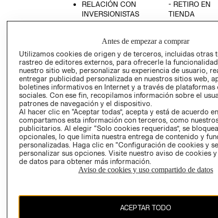
RELACIÓN CON
- RETIRO EN
INVERSIONISTAS
TIENDA
POLÍTICA
TÉRMINOS Y
EMPRESARIAL
CONDICIONE
Antes de empezar a comprar
AVISO DE
Utilizamos cookies de origen y de terceros, incluidas otras 
PRIVACIDAD
rastreo de editores externos, para ofrecerle la funcionalid
nuestro sitio web, personalizar su experiencia de usuario, rea
GIFT CARD
entregar publicidad personalizada en nuestros sitios web, a
boletines informativos en Internet y a través de plataformas
AVISO DE
sociales. Con ese fin, recopilamos información sobre el usua
COOKIES
patrones de navegación y el dispositivo.
Al hacer clic en “Aceptar todas”, acepta y está de acuerdo e
compartamos esta información con terceros, como nuestros
publicitarios. Al elegir “Solo cookies requeridas”, se bloque
opcionales, lo que limita nuestra entrega de contenido y fu
personalizadas. Haga clic en “Configuración de cookies y se
personalizar sus opciones. Visite nuestro aviso de cookies 
de datos para obtener más información.
Uruguay ($U)
Aviso de cookies y uso compartido de datos
CAMBIAR REGIÓN
ACEPTAR TODO