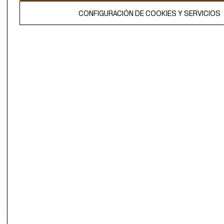
El contenido de esta página web está protegido por copyright y es
CONFIGURACIÓN DE COOKIES Y SERVICIOS
propiedad de H&M Hennes & Mauritz AB.